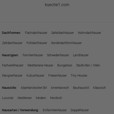
kueche1.com
:
Dachformen
Flachdachhäuser
Satteldachhäuser
Walmdachhäuser
Zeltdachhäuser
Pultdachhäuser
Sonderdachformhäuser
:
Haustypen
Familienhäuser
Schwedenhäuser
Landhäuser
Fachwerkhäuser
Mediterrane Häuser
Bungalows
Stadtvillen / Villen
Designerhäuser
Kubushäuser
Friesenhäuser
Tiny Houses
:
Hausstile
Alpenländischer Stil
Amerikanisch
Bauhausstil
Klassisch
Luxuriös
Mediterran
Modern
Nordisch
:
Hausarten / Verwendung
Einfamilienhäuser
Doppelhäuser