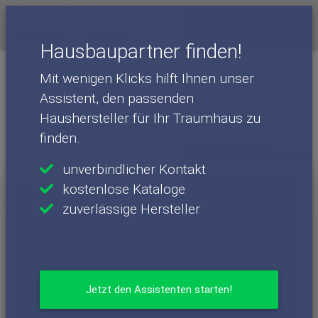
Menü
Hausbaupartner finden!
Häuser
Haushersteller
Fingerhut Haus
Mit wenigen Klicks hilft Ihnen unser
Fingerhut Haus - Häuser
Mainz
Assistent, den passenden
Einfamilienhaus: Fertighaus-
Haushersteller für Ihr Traumhaus zu
Familienhaus im klassischen Stil -
finden.
Mainz
unverbindlicher Kontakt
kostenlose Kataloge
zuverlässige Hersteller
Jetzt den Assistenten starten!