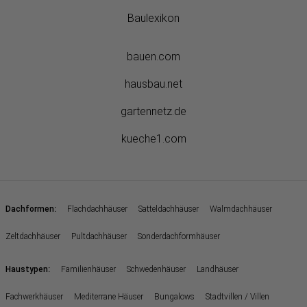
Baulexikon
bauen.com
hausbau.net
gartennetz.de
kueche1.com
:
Dachformen
Flachdachhäuser
Satteldachhäuser
Walmdachhäuser
Zeltdachhäuser
Pultdachhäuser
Sonderdachformhäuser
:
Haustypen
Familienhäuser
Schwedenhäuser
Landhäuser
Fachwerkhäuser
Mediterrane Häuser
Bungalows
Stadtvillen / Villen