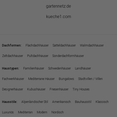
gartennetz.de
kueche1.com
:
Dachformen
Flachdachhäuser
Satteldachhäuser
Walmdachhäuser
Zeltdachhäuser
Pultdachhäuser
Sonderdachformhäuser
:
Haustypen
Familienhäuser
Schwedenhäuser
Landhäuser
Fachwerkhäuser
Mediterrane Häuser
Bungalows
Stadtvillen / Villen
Designerhäuser
Kubushäuser
Friesenhäuser
Tiny Houses
:
Hausstile
Alpenländischer Stil
Amerikanisch
Bauhausstil
Klassisch
Luxuriös
Mediterran
Modern
Nordisch