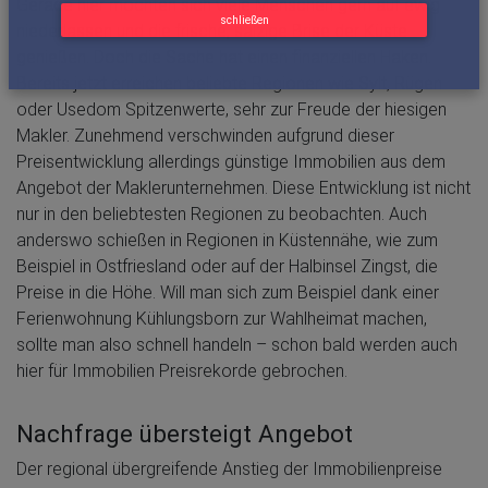
Gerade hier möchten sich viele Menschen gern auf ewig
schließen
niederlassen und die frische, salzige Brise der Küste
genießen. Doch die Sache hat einen finanziellen Haken.
Bereits jetzt erreichen beliebte Regionen wie Sylt, Rügen
oder Usedom Spitzenwerte, sehr zur Freude der hiesigen
Makler. Zunehmend verschwinden aufgrund dieser
Preisentwicklung allerdings günstige Immobilien aus dem
Angebot der Maklerunternehmen. Diese Entwicklung ist nicht
nur in den beliebtesten Regionen zu beobachten. Auch
anderswo schießen in Regionen in Küstennähe, wie zum
Beispiel in Ostfriesland oder auf der Halbinsel Zingst, die
Preise in die Höhe. Will man sich zum Beispiel dank einer
Ferienwohnung Kühlungsborn zur Wahlheimat machen,
sollte man also schnell handeln – schon bald werden auch
hier für Immobilien Preisrekorde gebrochen.
Nachfrage übersteigt Angebot
Der regional übergreifende Anstieg der Immobilienpreise