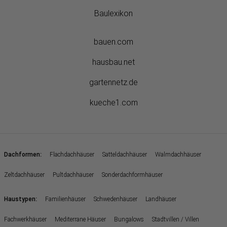
Baulexikon
bauen.com
hausbau.net
gartennetz.de
kueche1.com
:
Dachformen
Flachdachhäuser
Satteldachhäuser
Walmdachhäuser
Zeltdachhäuser
Pultdachhäuser
Sonderdachformhäuser
:
Haustypen
Familienhäuser
Schwedenhäuser
Landhäuser
Fachwerkhäuser
Mediterrane Häuser
Bungalows
Stadtvillen / Villen