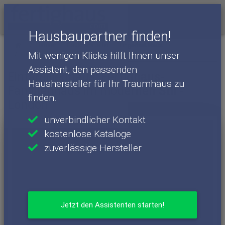
Menü
Hausbaupartner finden!
Häuser
Haushersteller
Fingerhut Haus
Mit wenigen Klicks hilft Ihnen unser
Fingerhut Haus - Häuser
London
Assistent, den passenden
Einfamilienhaus: Fertighaus-
Haushersteller für Ihr Traumhaus zu
Familienhaus im modernen Stil -
finden.
London
unverbindlicher Kontakt
kostenlose Kataloge
zuverlässige Hersteller
Jetzt den Assistenten starten!