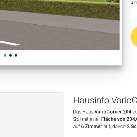
Zi
schließen
Hausinfo Vario
Das Haus
VarioCorner 204
v
Stil
mit einer
Fläche von 204
auf
6 Zimmer
auf, davon
2 S