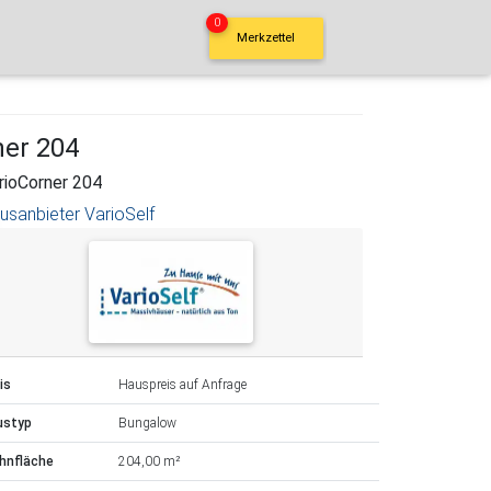
0
Merkzettel
ner 204
rioCorner 204
usanbieter VarioSelf
is
Hauspreis auf Anfrage
ustyp
Bungalow
hnfläche
204,00 m²