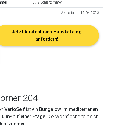
mmer
6 / 2 Schlafzimmer
Aktualisiert: 17.04.2023
Jetzt kostenlosen Hauskatalog
anfordern!
Corner 204
on
VarioSelf
ist ein
Bungalow im mediterranen
,00 m²
auf
einer Etage
. Die Wohnfläche teilt sich
chlafzimmer
.