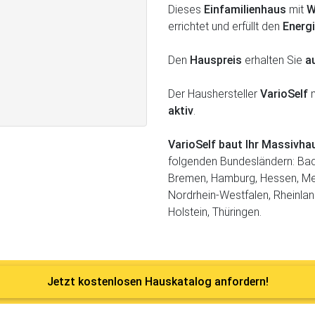
Dieses
Einfamilienhaus
mit
W
errichtet und erfüllt den
Energ
Den
Hauspreis
erhalten Sie
a
Der Haushersteller
VarioSelf
m
aktiv
.
VarioSelf baut Ihr Massivh
folgenden Bundesländern: Bad
Bremen, Hamburg, Hessen, M
Nordrhein-Westfalen, Rheinlan
Holstein, Thüringen.
Jetzt kostenlosen Hauskatalog anfordern!