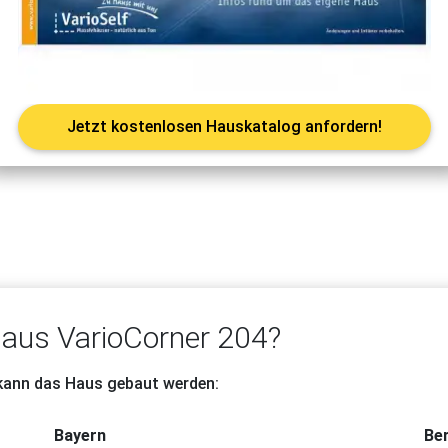
Jetzt kostenlosen Hauskatalog anfordern!
Haus VarioCorner 204?
 kann das Haus gebaut werden:
Bayern
Ber