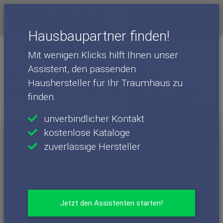
Menü
Hausbaupartner finden!
Häuser
Haushersteller
Haas Haus
Mit wenigen Klicks hilft Ihnen unser
Haas Haus - Häuser
Vivo 103
Assistent, den passenden
Einfamilienhaus: Fertighaus-
Haushersteller für Ihr Traumhaus zu
Bungalow im klassischen Stil - Vivo
finden.
103
unverbindlicher Kontakt
kostenlose Kataloge
zuverlässige Hersteller
Jetzt den Assistenten starten!