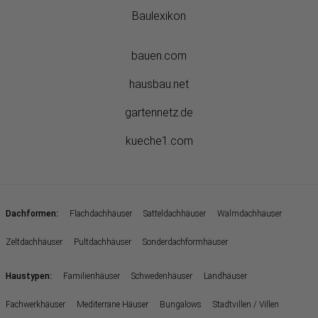
Baulexikon
bauen.com
hausbau.net
gartennetz.de
kueche1.com
:
Dachformen
Flachdachhäuser
Satteldachhäuser
Walmdachhäuser
Zeltdachhäuser
Pultdachhäuser
Sonderdachformhäuser
:
Haustypen
Familienhäuser
Schwedenhäuser
Landhäuser
Fachwerkhäuser
Mediterrane Häuser
Bungalows
Stadtvillen / Villen