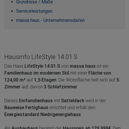
Grundrisse / Maße
Serviceleistungen
massa haus - Unternehmensdaten
Hausinfo LifeStyle 14.01 S
Das Haus
LifeStyle 14.01 S
von
massa haus
ist ein
Familienhaus im modernen Stil
mit einer
Fläche von
124,00 m²
auf
1,5 Etagen
. Die Wohnfläche teilt sich auf
5
Zimmer
auf, davon
3 Schlafzimmer
.
Dieses
Einfamilienhaus
mit
Satteldach
wird in der
Bauweise Fertighaus
errichtet und erfüllt den
Energiestandard Niedrigenergiehaus
.
Als
Ausbauhaus
beginnt der
Hauspreis ab 129.999€
. Den