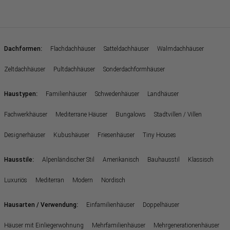
:
Dachformen
Flachdachhäuser
Satteldachhäuser
Walmdachhäuser
Zeltdachhäuser
Pultdachhäuser
Sonderdachformhäuser
:
Haustypen
Familienhäuser
Schwedenhäuser
Landhäuser
Fachwerkhäuser
Mediterrane Häuser
Bungalows
Stadtvillen / Villen
Designerhäuser
Kubushäuser
Friesenhäuser
Tiny Houses
:
Hausstile
Alpenländischer Stil
Amerikanisch
Bauhausstil
Klassisch
Luxuriös
Mediterran
Modern
Nordisch
:
Hausarten / Verwendung
Einfamilienhäuser
Doppelhäuser
Häuser mit Einliegerwohnung
Mehrfamilienhäuser
Mehrgenerationenhäuser