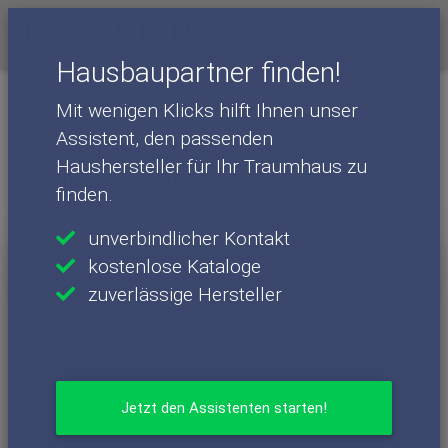
Menü
Hausbaupartner finden!
Häuser
Haushersteller
massa haus
Mit wenigen Klicks hilft Ihnen unser
massa haus - Häuser
LifeStyle 14.01 S
Assistent, den passenden
Einfamilienhaus: Fertighaus-
Haushersteller für Ihr Traumhaus zu
Familienhaus im modernen Stil -
finden.
LifeStyle 14.01 S
unverbindlicher Kontakt
kostenlose Kataloge
zuverlässige Hersteller
Jetzt den Assistenten starten!