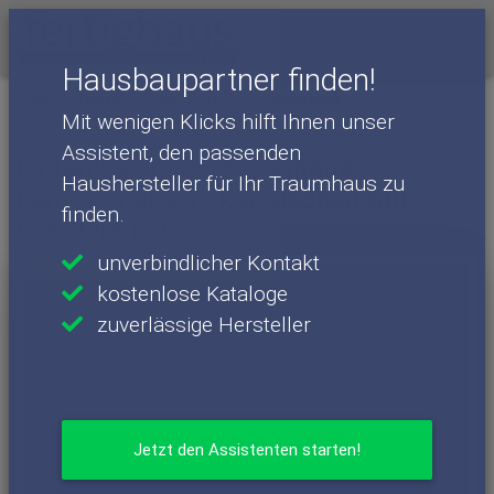
Menü
Hausbaupartner finden!
Häuser
Haushersteller
massa haus
Mit wenigen Klicks hilft Ihnen unser
massa haus - Häuser
LifeStyle 19.01 S
Assistent, den passenden
Einfamilienhaus: Fertighaus-
Haushersteller für Ihr Traumhaus zu
Familienhaus im klassischen Stil -
finden.
LifeStyle 19.01 S
unverbindlicher Kontakt
kostenlose Kataloge
zuverlässige Hersteller
Jetzt den Assistenten starten!