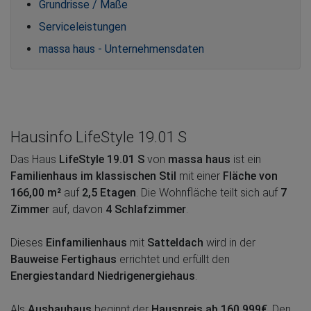
Grundrisse / Maße
Serviceleistungen
massa haus - Unternehmensdaten
Hausinfo LifeStyle 19.01 S
Das Haus
LifeStyle 19.01 S
von
massa haus
ist ein
Familienhaus im klassischen Stil
mit einer
Fläche von
166,00 m²
auf
2,5 Etagen
. Die Wohnfläche teilt sich auf
7
Zimmer
auf, davon
4 Schlafzimmer
.
Dieses
Einfamilienhaus
mit
Satteldach
wird in der
Bauweise Fertighaus
errichtet und erfüllt den
Energiestandard Niedrigenergiehaus
.
Als
Ausbauhaus
beginnt der
Hauspreis ab 160.999€
. Den