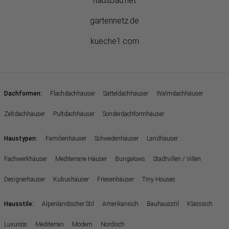
hausbau.net
gartennetz.de
kueche1.com
:
Dachformen
Flachdachhäuser
Satteldachhäuser
Walmdachhäuser
Zeltdachhäuser
Pultdachhäuser
Sonderdachformhäuser
:
Haustypen
Familienhäuser
Schwedenhäuser
Landhäuser
Fachwerkhäuser
Mediterrane Häuser
Bungalows
Stadtvillen / Villen
Designerhäuser
Kubushäuser
Friesenhäuser
Tiny Houses
:
Hausstile
Alpenländischer Stil
Amerikanisch
Bauhausstil
Klassisch
Luxuriös
Mediterran
Modern
Nordisch