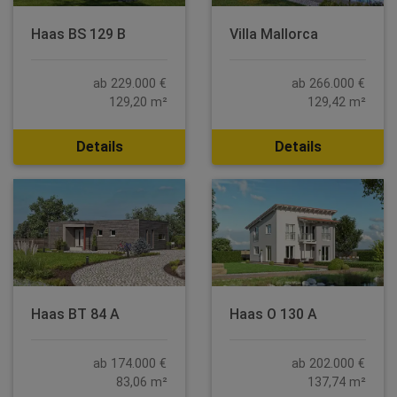
Haas BS 129 B
Villa Mallorca
ab 229.000 €
ab 266.000 €
129,20 m²
129,42 m²
Details
Details
Haas BT 84 A
Haas O 130 A
ab 174.000 €
ab 202.000 €
83,06 m²
137,74 m²