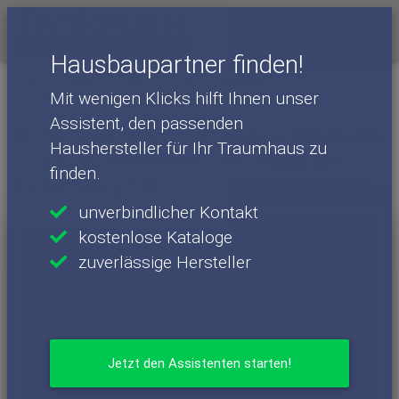
Menü
Hausbaupartner finden!
Häuser
Haushersteller
Haas Haus
Mit wenigen Klicks hilft Ihnen unser
Haas Haus - Häuser
Haas MH Falkenberg 150
Assistent, den passenden
Einfamilienhaus: Fertighaus-Stadtvilla
Haushersteller für Ihr Traumhaus zu
/ Villa im modernen Stil - Haas MH
finden.
Falkenberg 150
unverbindlicher Kontakt
kostenlose Kataloge
zuverlässige Hersteller
Jetzt den Assistenten starten!