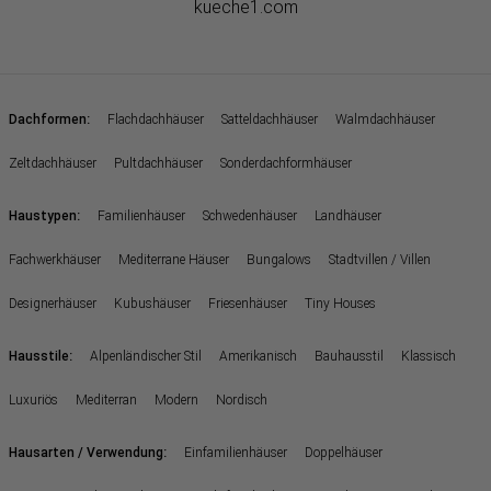
kueche1.com
:
Dachformen
Flachdachhäuser
Satteldachhäuser
Walmdachhäuser
Zeltdachhäuser
Pultdachhäuser
Sonderdachformhäuser
:
Haustypen
Familienhäuser
Schwedenhäuser
Landhäuser
Fachwerkhäuser
Mediterrane Häuser
Bungalows
Stadtvillen / Villen
Designerhäuser
Kubushäuser
Friesenhäuser
Tiny Houses
:
Hausstile
Alpenländischer Stil
Amerikanisch
Bauhausstil
Klassisch
Luxuriös
Mediterran
Modern
Nordisch
:
Hausarten / Verwendung
Einfamilienhäuser
Doppelhäuser