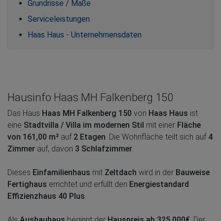
Grundrisse / Maße
Serviceleistungen
Haas Haus - Unternehmensdaten
Hausinfo Haas MH Falkenberg 150
Das Haus
Haas MH Falkenberg 150
von
Haas Haus
ist
eine
Stadtvilla / Villa im modernen Stil
mit einer
Fläche
von 161,00 m²
auf
2 Etagen
. Die Wohnfläche teilt sich auf
4
Zimmer
auf, davon
3 Schlafzimmer
.
Dieses
Einfamilienhaus
mit
Zeltdach
wird in der
Bauweise
Fertighaus
errichtet und erfüllt den
Energiestandard
Effizienzhaus 40 Plus
.
Als
Ausbauhaus
beginnt der
Hauspreis ab 325.000€
. Der