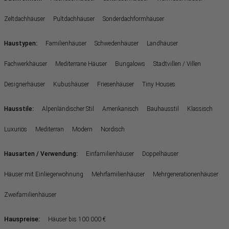
Zeltdachhäuser
Pultdachhäuser
Sonderdachformhäuser
:
Haustypen
Familienhäuser
Schwedenhäuser
Landhäuser
Fachwerkhäuser
Mediterrane Häuser
Bungalows
Stadtvillen / Villen
Designerhäuser
Kubushäuser
Friesenhäuser
Tiny Houses
:
Hausstile
Alpenländischer Stil
Amerikanisch
Bauhausstil
Klassisch
Luxuriös
Mediterran
Modern
Nordisch
:
Hausarten / Verwendung
Einfamilienhäuser
Doppelhäuser
Häuser mit Einliegerwohnung
Mehrfamilienhäuser
Mehrgenerationenhäuser
Zweifamilienhäuser
Hauspreise:
Häuser bis 100.000 €