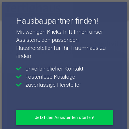
Menü
Hausbaupartner finden!
Häuser
Haushersteller
Haas Haus
Mit wenigen Klicks hilft Ihnen unser
Haas Haus - Häuser
Haas O 141 C
Assistent, den passenden
Einfamilienhaus: Fertighaus-Stadtvilla
Haushersteller für Ihr Traumhaus zu
/ Villa im modernen Stil - Haas O 141 C
finden.
unverbindlicher Kontakt
kostenlose Kataloge
zuverlässige Hersteller
Jetzt den Assistenten starten!