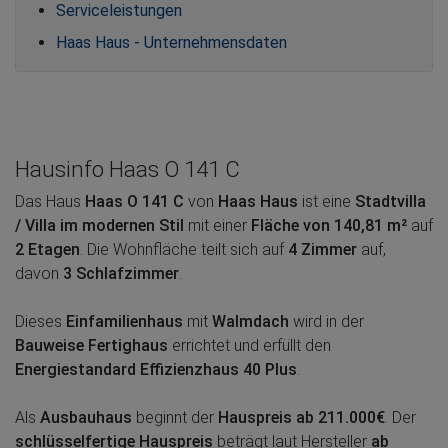
Serviceleistungen
Haas Haus - Unternehmensdaten
Hausinfo Haas O 141 C
Das Haus
Haas O 141 C
von
Haas Haus
ist eine
Stadtvilla
/ Villa im modernen Stil
mit einer
Fläche von 140,81 m²
auf
2 Etagen
. Die Wohnfläche teilt sich auf
4 Zimmer
auf,
davon
3 Schlafzimmer
.
Dieses
Einfamilienhaus
mit
Walmdach
wird in der
Bauweise Fertighaus
errichtet und erfüllt den
Energiestandard Effizienzhaus 40 Plus
.
Als
Ausbauhaus
beginnt der
Hauspreis ab 211.000€
. Der
schlüsselfertige Hauspreis
beträgt laut Hersteller
ab