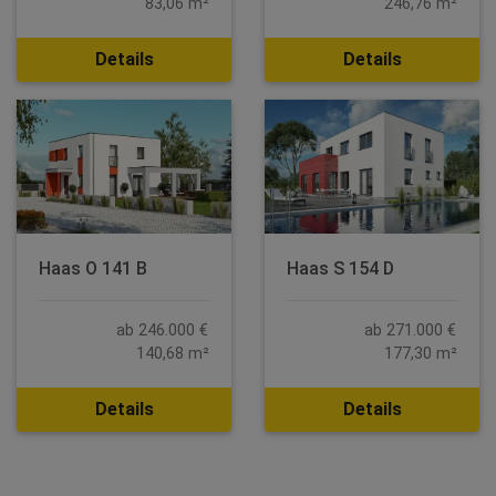
83,06 m²
246,76 m²
Details
Details
Haas O 141 B
Haas S 154 D
ab 246.000 €
ab 271.000 €
140,68 m²
177,30 m²
Details
Details