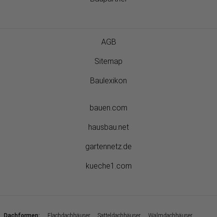
AGB
Sitemap
Baulexikon
bauen.com
hausbau.net
gartennetz.de
kueche1.com
:
Dachformen
Flachdachhäuser
Satteldachhäuser
Walmdachhäuser