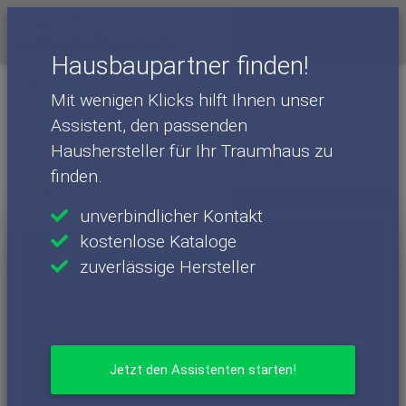
Menü
Hausbaupartner finden!
Häuser
Haushersteller
Haas Haus
Mit wenigen Klicks hilft Ihnen unser
Haas Haus - Häuser
Haas G 139 A
Assistent, den passenden
Einfamilienhaus: Fertighaus-
Haushersteller für Ihr Traumhaus zu
Familienhaus im klassischen Stil -
finden.
Haas G 139 A
unverbindlicher Kontakt
kostenlose Kataloge
zuverlässige Hersteller
Jetzt den Assistenten starten!