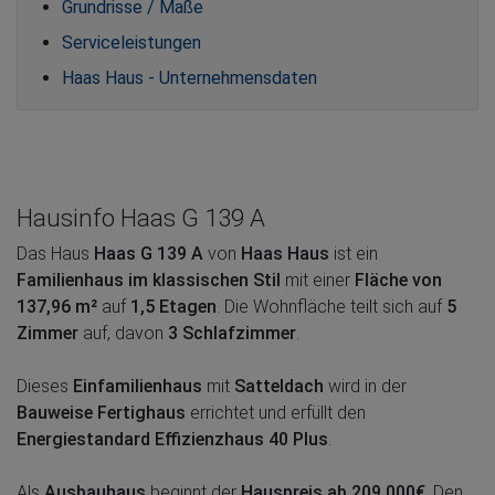
Grundrisse / Maße
Serviceleistungen
Haas Haus - Unternehmensdaten
Hausinfo Haas G 139 A
Das Haus
Haas G 139 A
von
Haas Haus
ist ein
Familienhaus im klassischen Stil
mit einer
Fläche von
137,96 m²
auf
1,5 Etagen
. Die Wohnfläche teilt sich auf
5
Zimmer
auf, davon
3 Schlafzimmer
.
Dieses
Einfamilienhaus
mit
Satteldach
wird in der
Bauweise Fertighaus
errichtet und erfüllt den
Energiestandard Effizienzhaus 40 Plus
.
Als
Ausbauhaus
beginnt der
Hauspreis ab 209.000€
. Den