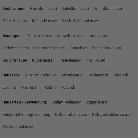
:
Dachformen
Flachdachhäuser
Satteldachhäuser
Walmdachhäuser
Zeltdachhäuser
Pultdachhäuser
Sonderdachformhäuser
:
Haustypen
Familienhäuser
Schwedenhäuser
Landhäuser
Fachwerkhäuser
Mediterrane Häuser
Bungalows
Stadtvillen / Villen
Designerhäuser
Kubushäuser
Friesenhäuser
Tiny Houses
:
Hausstile
Alpenländischer Stil
Amerikanisch
Bauhausstil
Klassisch
Luxuriös
Mediterran
Modern
Nordisch
:
Hausarten / Verwendung
Einfamilienhäuser
Doppelhäuser
Häuser mit Einliegerwohnung
Mehrfamilienhäuser
Mehrgenerationenhäuser
Zweifamilienhäuser