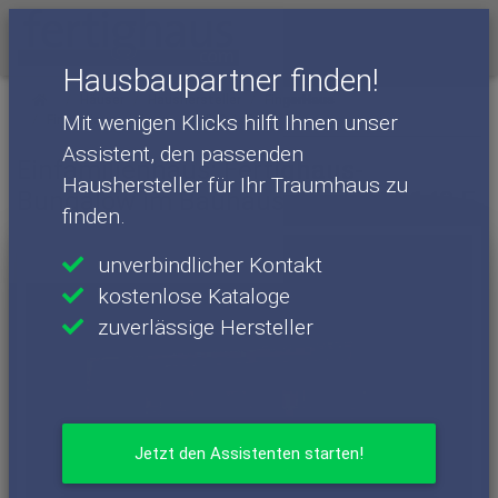
Menü
Hausbaupartner finden!
Häuser
Haushersteller
FingerHaus
Mit wenigen Klicks hilft Ihnen unser
FingerHaus - Häuser
NIVO 140 F
Assistent, den passenden
Einfamilienhaus: Fertighaus-
Haushersteller für Ihr Traumhaus zu
Bungalow im Bauhausstil - NIVO 140 F
finden.
unverbindlicher Kontakt
kostenlose Kataloge
zuverlässige Hersteller
Jetzt den Assistenten starten!