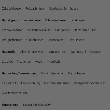
Zeltdachhäuser
Pultdachhäuser
Sonderdachformhäuser
:
Haustypen
Familienhäuser
Schwedenhäuser
Landhäuser
Fachwerkhäuser
Mediterrane Häuser
Bungalows
Stadtvillen / Villen
Designerhäuser
Kubushäuser
Friesenhäuser
Tiny Houses
:
Hausstile
Alpenländischer Stil
Amerikanisch
Bauhausstil
Klassisch
Luxuriös
Mediterran
Modern
Nordisch
:
Hausarten / Verwendung
Einfamilienhäuser
Doppelhäuser
Häuser mit Einliegerwohnung
Mehrfamilienhäuser
Mehrgenerationenhäuser
Zweifamilienhäuser
Hauspreise:
Häuser bis 100.000 €