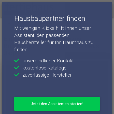
Menü
Hausbaupartner finden!
Häuser
Haushersteller
Fertighaus WEISS
Mit wenigen Klicks hilft Ihnen unser
Fertighaus WEISS - Häuser
Haus Jäger
Assistent, den passenden
Einfamilienhaus: Fertighaus-
Haushersteller für Ihr Traumhaus zu
Bungalow im modernen Stil - Haus
finden.
Jäger
unverbindlicher Kontakt
kostenlose Kataloge
zuverlässige Hersteller
Jetzt den Assistenten starten!