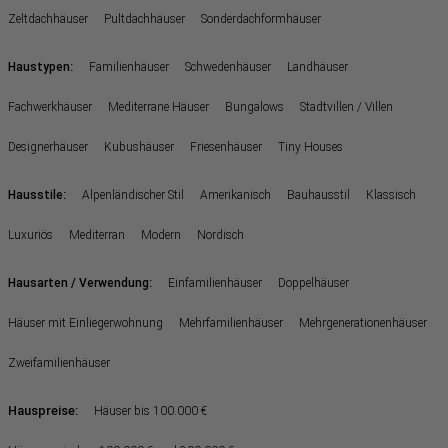
Zeltdachhäuser
Pultdachhäuser
Sonderdachformhäuser
:
Haustypen
Familienhäuser
Schwedenhäuser
Landhäuser
Fachwerkhäuser
Mediterrane Häuser
Bungalows
Stadtvillen / Villen
Designerhäuser
Kubushäuser
Friesenhäuser
Tiny Houses
:
Hausstile
Alpenländischer Stil
Amerikanisch
Bauhausstil
Klassisch
Luxuriös
Mediterran
Modern
Nordisch
:
Hausarten / Verwendung
Einfamilienhäuser
Doppelhäuser
Häuser mit Einliegerwohnung
Mehrfamilienhäuser
Mehrgenerationenhäuser
Zweifamilienhäuser
Hauspreise:
Häuser bis 100.000 €