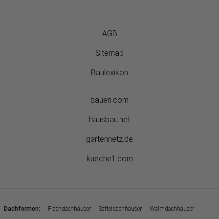
AGB
Sitemap
Baulexikon
bauen.com
hausbau.net
gartennetz.de
kueche1.com
:
Dachformen
Flachdachhäuser
Satteldachhäuser
Walmdachhäuser