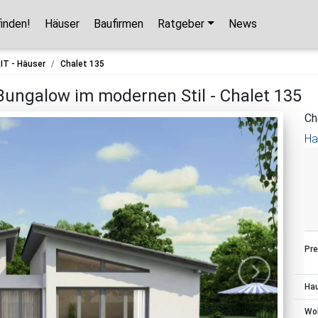
finden!
Häuser
Baufirmen
Ratgeber
News
Hausbaupartner finden!
IT - Häuser
Chalet 135
Mit wenigen Klicks hilft Ihnen unser Assistent,
Bungalow im modernen Stil - Chalet 135
den passenden Haushersteller für Ihr
Ch
Traumhaus zu finden.
Ha
unverbindlicher Kontakt
kostenlose Kataloge
zuverlässige Hersteller
Pre
Jetzt den Assistenten starten!
Ha
Wo