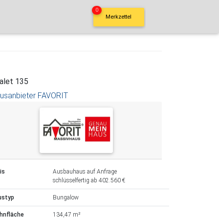
0
Merkzettel
alet 135
usanbieter FAVORIT
is
Ausbauhaus auf Anfrage
schlüsselfertig ab 402.560 €
ustyp
Bungalow
hnfläche
134,47 m²