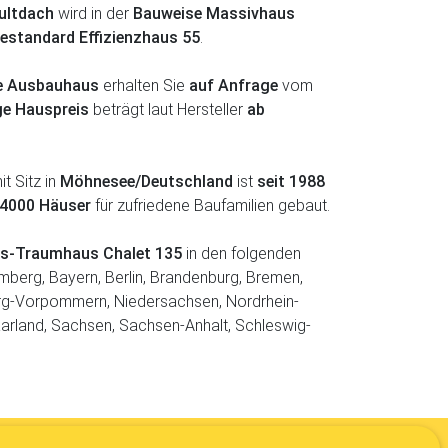
ultdach
wird in der
Bauweise Massivhaus
iestandard Effizienzhaus 55
.
fe Ausbauhaus
erhalten Sie
auf Anfrage
vom
ge Hauspreis
beträgt laut Hersteller
ab
t Sitz in
Möhnesee/Deutschland
ist
seit 1988
 4000 Häuser
für zufriedene Baufamilien gebaut.
us-Traumhaus Chalet 135
in den folgenden
berg, Bayern, Berlin, Brandenburg, Bremen,
g-Vorpommern, Niedersachsen, Nordrhein-
aarland, Sachsen, Sachsen-Anhalt, Schleswig-