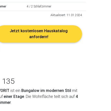
mmer
4 / 2 Schlafzimmer
Aktualisiert: 11.01.2024
Jetzt kostenlosen Hauskatalog
anfordern!
t 135
VORIT
ist ein
Bungalow im modernen Stil
mit
uf
einer Etage
. Die Wohnfläche teilt sich auf
4
zimmer
.