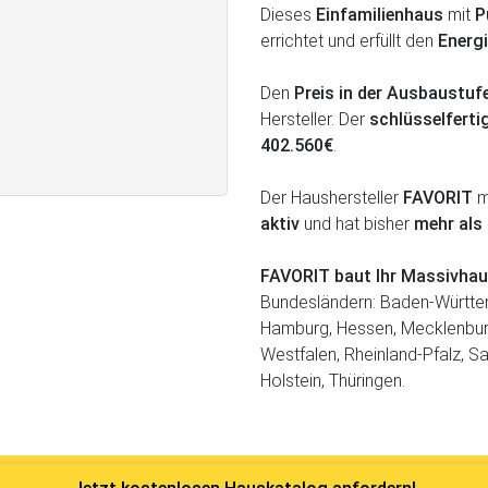
Dieses
Einfamilienhaus
mit
P
errichtet und erfüllt den
Energ
Den
Preis in der Ausbaustu
Hersteller. Der
schlüsselferti
402.560€
.
Der Haushersteller
FAVORIT
mi
aktiv
und hat bisher
mehr als
FAVORIT baut Ihr Massivha
Bundesländern: Baden-Württem
Hamburg, Hessen, Mecklenbur
Westfalen, Rheinland-Pfalz, S
Holstein, Thüringen.