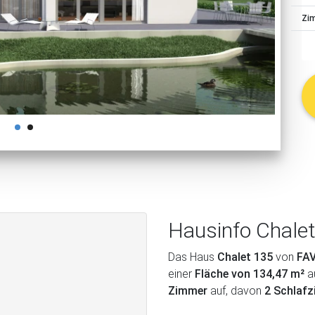
schließen
Zi
Hausinfo Chale
Das Haus
Chalet 135
von
FA
einer
Fläche von 134,47 m²
a
Zimmer
auf, davon
2 Schlaf