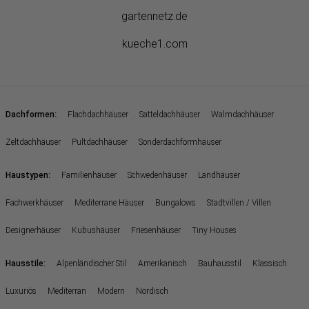
gartennetz.de
kueche1.com
:
Dachformen
Flachdachhäuser
Satteldachhäuser
Walmdachhäuser
Zeltdachhäuser
Pultdachhäuser
Sonderdachformhäuser
:
Haustypen
Familienhäuser
Schwedenhäuser
Landhäuser
Fachwerkhäuser
Mediterrane Häuser
Bungalows
Stadtvillen / Villen
Designerhäuser
Kubushäuser
Friesenhäuser
Tiny Houses
:
Hausstile
Alpenländischer Stil
Amerikanisch
Bauhausstil
Klassisch
Luxuriös
Mediterran
Modern
Nordisch