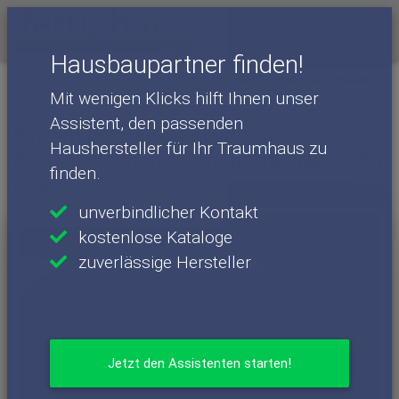
Menü
Hausbaupartner finden!
Häuser
Haushersteller
Danwood
Danwood - Häuser
Mit wenigen Klicks hilft Ihnen unser
Next 115 Poing
Assistent, den passenden
Einfamilienhaus: Fertighaus-
Haushersteller für Ihr Traumhaus zu
Bungalow im modernen Stil - Next 115
finden.
Poing
unverbindlicher Kontakt
kostenlose Kataloge
zuverlässige Hersteller
Jetzt den Assistenten starten!