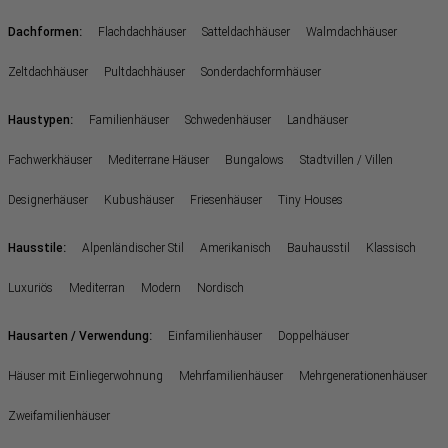
:
Dachformen
Flachdachhäuser
Satteldachhäuser
Walmdachhäuser
Zeltdachhäuser
Pultdachhäuser
Sonderdachformhäuser
:
Haustypen
Familienhäuser
Schwedenhäuser
Landhäuser
Fachwerkhäuser
Mediterrane Häuser
Bungalows
Stadtvillen / Villen
Designerhäuser
Kubushäuser
Friesenhäuser
Tiny Houses
:
Hausstile
Alpenländischer Stil
Amerikanisch
Bauhausstil
Klassisch
Luxuriös
Mediterran
Modern
Nordisch
:
Hausarten / Verwendung
Einfamilienhäuser
Doppelhäuser
Häuser mit Einliegerwohnung
Mehrfamilienhäuser
Mehrgenerationenhäuser
Zweifamilienhäuser