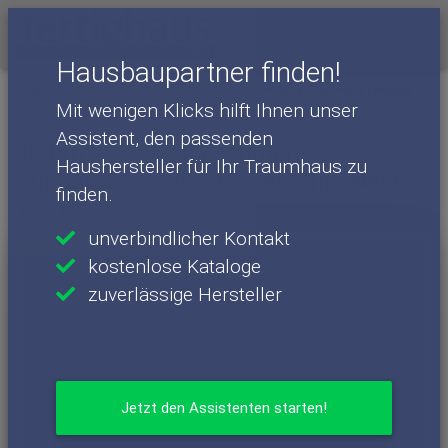
Menü
Hausbaupartner finden!
Häuser
Haushersteller
Danwood
Danwood - Häuser
Mit wenigen Klicks hilft Ihnen unser
Next 110 F
Assistent, den passenden
Einfamilienhaus: Fertighaus-
Haushersteller für Ihr Traumhaus zu
Bungalow im klassischen Stil - Next
finden.
110 F
unverbindlicher Kontakt
kostenlose Kataloge
zuverlässige Hersteller
Jetzt den Assistenten starten!