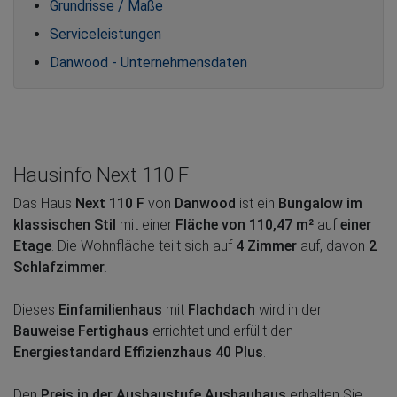
Grundrisse / Maße
Serviceleistungen
Danwood - Unternehmensdaten
Hausinfo Next 110 F
Das Haus
Next 110 F
von
Danwood
ist ein
Bungalow im
klassischen Stil
mit einer
Fläche von 110,47 m²
auf
einer
Etage
. Die Wohnfläche teilt sich auf
4 Zimmer
auf, davon
2
Schlafzimmer
.
Dieses
Einfamilienhaus
mit
Flachdach
wird in der
Bauweise Fertighaus
errichtet und erfüllt den
Energiestandard Effizienzhaus 40 Plus
.
Den
Preis in der Ausbaustufe Ausbauhaus
erhalten Sie