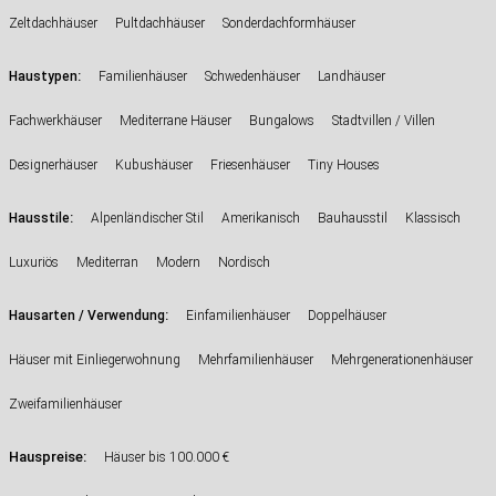
Zeltdachhäuser
Pultdachhäuser
Sonderdachformhäuser
:
Haustypen
Familienhäuser
Schwedenhäuser
Landhäuser
Fachwerkhäuser
Mediterrane Häuser
Bungalows
Stadtvillen / Villen
Designerhäuser
Kubushäuser
Friesenhäuser
Tiny Houses
:
Hausstile
Alpenländischer Stil
Amerikanisch
Bauhausstil
Klassisch
Luxuriös
Mediterran
Modern
Nordisch
:
Hausarten / Verwendung
Einfamilienhäuser
Doppelhäuser
Häuser mit Einliegerwohnung
Mehrfamilienhäuser
Mehrgenerationenhäuser
Zweifamilienhäuser
Hauspreise:
Häuser bis 100.000 €