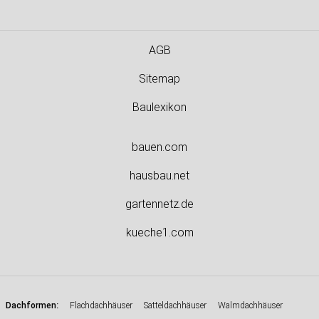
AGB
Sitemap
Baulexikon
bauen.com
hausbau.net
gartennetz.de
kueche1.com
:
Dachformen
Flachdachhäuser
Satteldachhäuser
Walmdachhäuser