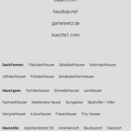
hausbau.net
gartennetz.de
kueche1.com
:
Dachformen
Flachdachhäuser
Satteldachhäuser
Walmdachhäuser
Zeltdachhäuser
Pultdachhäuser
Sonderdachformhäuser
:
Haustypen
Familienhäuser
Schwedenhäuser
Landhäuser
Fachwerkhäuser
Mediterrane Häuser
Bungalows
Stadtvillen / Villen
Designerhäuser
Kubushäuser
Friesenhäuser
Tiny Houses
:
Hausstile
Alpenländischer Stil
Amerikanisch
Bauhausstil
Klassisch