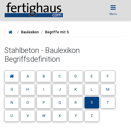
Menü
Baulexikon
Begriffe mit S
Stahlbeton - Baulexikon
Begriffsdefinition
A
B
C
D
E
F
G
H
I
J
K
L
M
S
N
O
P
Q
R
T
U
V
W
X
Y
Z