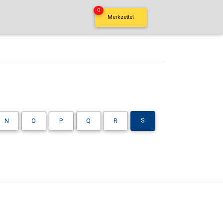
0
Merkzettel
S
N
O
P
Q
R