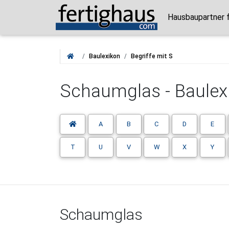
Hausbaupartner f
Baulexikon
Begriffe mit S
Schaumglas - Baulexi
A
B
C
D
E
T
U
V
W
X
Y
Schaumglas