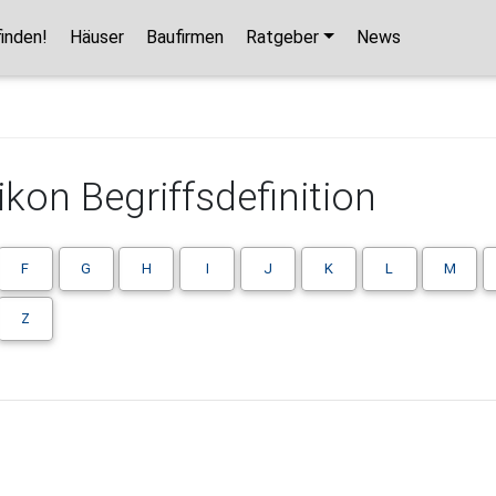
inden!
Häuser
Baufirmen
Ratgeber
News
kon Begriffsdefinition
F
G
H
I
J
K
L
M
Z