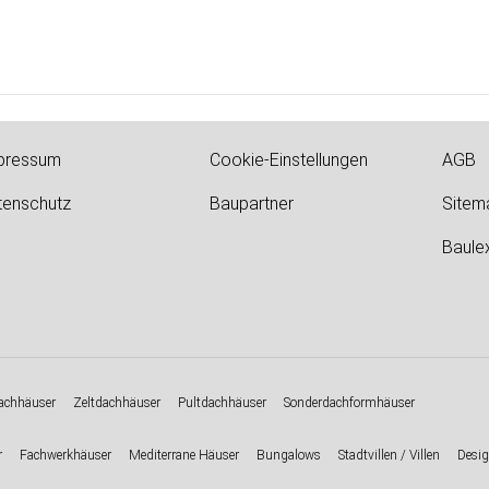
pressum
Cookie-Einstellungen
AGB
tenschutz
Baupartner
Sitem
Baule
chhäuser
Zeltdachhäuser
Pultdachhäuser
Sonderdachformhäuser
r
Fachwerkhäuser
Mediterrane Häuser
Bungalows
Stadtvillen / Villen
Desig