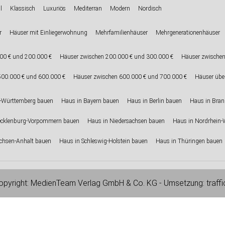
l
Klassisch
Luxuriös
Mediterran
Modern
Nordisch
r
Häuser mit Einliegerwohnung
Mehrfamilienhäuser
Mehrgenerationenhäuser
00 € und 200.000 €
Häuser zwischen 200.000 € und 300.000 €
Häuser zwischen
500.000 € und 600.000 €
Häuser zwischen 600.000 € und 700.000 €
Häuser übe
-Württemberg bauen
Haus in Bayern bauen
Haus in Berlin bauen
Haus in Bra
ecklenburg-Vorpommern bauen
Haus in Niedersachsen bauen
Haus in Nordrhein-
chsen-Anhalt bauen
Haus in Schleswig-Holstein bauen
Haus in Thüringen bauen
pyright:
MedienTeam Verlag GmbH & Co. KG
- Umsetzung:
traff