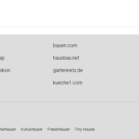
bauen.com
ap
hausbau.net
xikon
gartennetz.de
kueche1.com
nerhäuser
Kubushäuser
Friesenhäuser
Tiny Houses