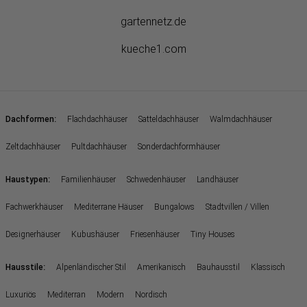
gartennetz.de
kueche1.com
:
Dachformen
Flachdachhäuser
Satteldachhäuser
Walmdachhäuser
Zeltdachhäuser
Pultdachhäuser
Sonderdachformhäuser
:
Haustypen
Familienhäuser
Schwedenhäuser
Landhäuser
Fachwerkhäuser
Mediterrane Häuser
Bungalows
Stadtvillen / Villen
Designerhäuser
Kubushäuser
Friesenhäuser
Tiny Houses
:
Hausstile
Alpenländischer Stil
Amerikanisch
Bauhausstil
Klassisch
Luxuriös
Mediterran
Modern
Nordisch