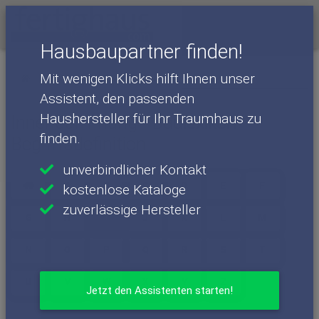
Menü
Hausbaupartner finden!
Mit wenigen Klicks hilft Ihnen unser
Baulexikon
Begriffe mit I
Assistent, den passenden
Haushersteller für Ihr Traumhaus zu
Innendämmung - Baulexikon
finden.
Begriffsdefinition
unverbindlicher Kontakt
A
B
C
D
E
F
kostenlose Kataloge
zuverlässige Hersteller
I
G
H
J
K
L
M
N
O
P
Q
R
S
T
U
V
W
X
Y
Z
Jetzt den Assistenten starten!