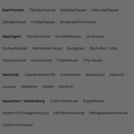
:
Dachformen
Flachdachhäuser
Satteldachhäuser
Walmdachhäuser
Zeltdachhäuser
Pultdachhäuser
Sonderdachformhäuser
:
Haustypen
Familienhäuser
Schwedenhäuser
Landhäuser
Fachwerkhäuser
Mediterrane Häuser
Bungalows
Stadtvillen / Villen
Designerhäuser
Kubushäuser
Friesenhäuser
Tiny Houses
:
Hausstile
Alpenländischer Stil
Amerikanisch
Bauhausstil
Klassisch
Luxuriös
Mediterran
Modern
Nordisch
:
Hausarten / Verwendung
Einfamilienhäuser
Doppelhäuser
Häuser mit Einliegerwohnung
Mehrfamilienhäuser
Mehrgenerationenhäuser
Zweifamilienhäuser