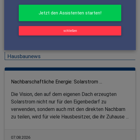
Quelle: YTONG Bausatzhaus GmbH
schließen
25.03.2008
Zur Website des Herstellers!
Hausbaunews
Nachbarschaftliche Energie: Solarstrom ...
Die Vision, den auf dem eigenen Dach erzeugten
Solarstrom nicht nur für den Eigenbedarf zu
verwenden, sondern auch mit den direkten Nachbarn
zu teilen, wird für viele Hausbesitzer, die ihr Zuhause ...
07.08.2026