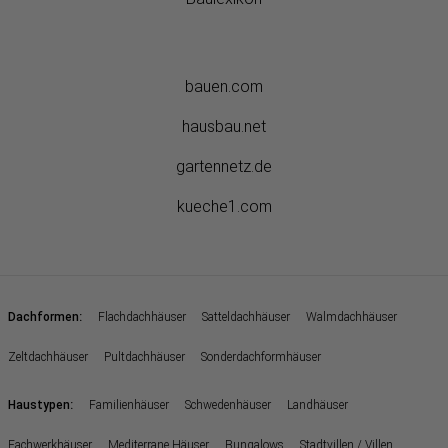
bauen.com
hausbau.net
gartennetz.de
kueche1.com
:
Dachformen
Flachdachhäuser
Satteldachhäuser
Walmdachhäuser
Zeltdachhäuser
Pultdachhäuser
Sonderdachformhäuser
:
Haustypen
Familienhäuser
Schwedenhäuser
Landhäuser
Fachwerkhäuser
Mediterrane Häuser
Bungalows
Stadtvillen / Villen