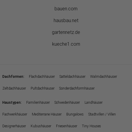
bauen.com
hausbau.net
gartennetz.de
kueche1.com
:
Dachformen
Flachdachhäuser
Satteldachhäuser
Walmdachhäuser
Zeltdachhäuser
Pultdachhäuser
Sonderdachformhäuser
:
Haustypen
Familienhäuser
Schwedenhäuser
Landhäuser
Fachwerkhäuser
Mediterrane Häuser
Bungalows
Stadtvillen / Villen
Designerhäuser
Kubushäuser
Friesenhäuser
Tiny Houses