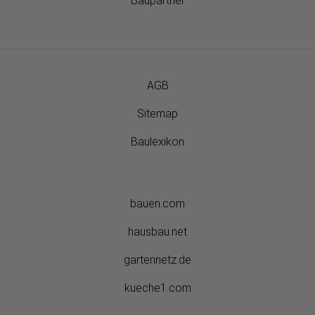
Baupartner
AGB
Sitemap
Baulexikon
bauen.com
hausbau.net
gartennetz.de
kueche1.com