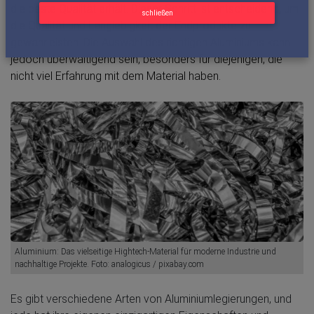
die beste Qualität erhält. Dieser Schritt ist entscheidend, um
schließen
die Qualität und Langlebigkeit der Endprodukte zu
gewährleisten. Die Auswahl des richtigen Aluminiums kann
jedoch überwältigend sein, besonders für diejenigen, die
nicht viel Erfahrung mit dem Material haben.
Aluminium: Das vielseitige Hightech-Material für moderne Industrie und
nachhaltige Projekte. Foto: analogicus / pixabay.com
Es gibt verschiedene Arten von Aluminiumlegierungen, und