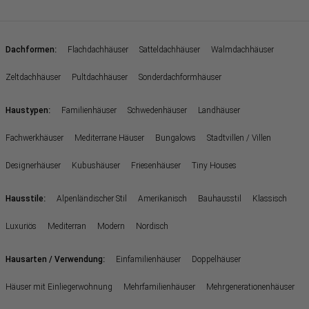
:
Dachformen
Flachdachhäuser
Satteldachhäuser
Walmdachhäuser
Zeltdachhäuser
Pultdachhäuser
Sonderdachformhäuser
:
Haustypen
Familienhäuser
Schwedenhäuser
Landhäuser
Fachwerkhäuser
Mediterrane Häuser
Bungalows
Stadtvillen / Villen
Designerhäuser
Kubushäuser
Friesenhäuser
Tiny Houses
:
Hausstile
Alpenländischer Stil
Amerikanisch
Bauhausstil
Klassisch
Luxuriös
Mediterran
Modern
Nordisch
:
Hausarten / Verwendung
Einfamilienhäuser
Doppelhäuser
Häuser mit Einliegerwohnung
Mehrfamilienhäuser
Mehrgenerationenhäuser