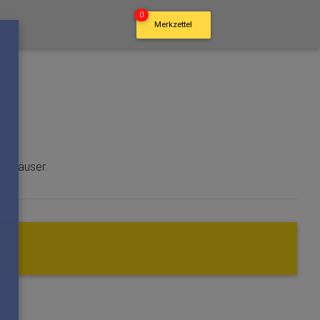
0
Merkzettel
s-Häuser.