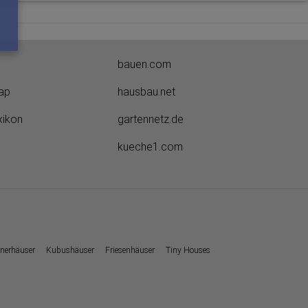
bauen.com
ap
hausbau.net
xikon
gartennetz.de
kueche1.com
nerhäuser
Kubushäuser
Friesenhäuser
Tiny Houses