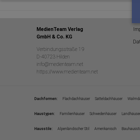
MedienTeam Verlag
Im
GmbH & Co. KG
Da
Verbindungsstraße 19
D-40723 Hilden
info@medienteam.net
https://www.medienteam.net
:
Dachformen
Flachdachhäuser
Satteldachhäuser
Walmda
:
Haustypen
Familienhäuser
Schwedenhäuser
Landhäuse
:
Hausstile
Alpenländischer Stil
Amerikanisch
Bauhaussti