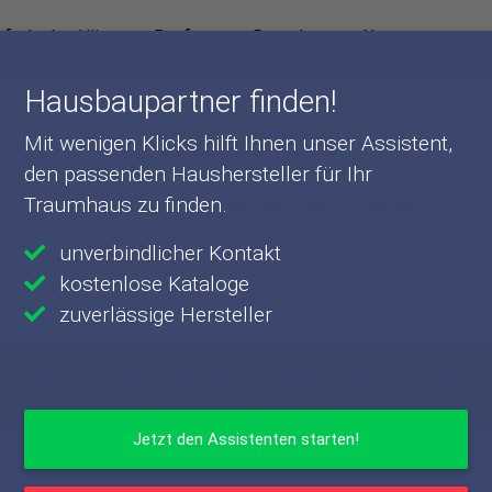
finden!
Häuser
Baufirmen
Ratgeber
News
Hausbaupartner finden!
WeberHaus
Mit wenigen Klicks hilft Ihnen unser Assistent,
den passenden Haushersteller für Ihr
Traumhaus zu finden.
Dieses Haus ist leider nicht mehr erhältlich
unverbindlicher Kontakt
 Häuser von WeberHaus finden Sie in der Übersicht der WeberHau
kostenlose Kataloge
zuverlässige Hersteller
Alle verfügbaren Häuser von WeberHaus anzeigen
Jetzt den Assistenten starten!