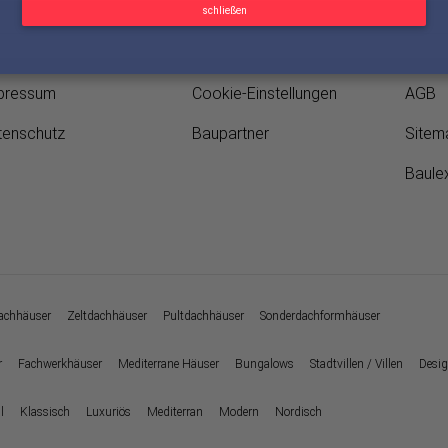
schließen
pressum
Cookie-Einstellungen
AGB
tenschutz
Baupartner
Sitem
Baule
chhäuser
Zeltdachhäuser
Pultdachhäuser
Sonderdachformhäuser
r
Fachwerkhäuser
Mediterrane Häuser
Bungalows
Stadtvillen / Villen
Desig
l
Klassisch
Luxuriös
Mediterran
Modern
Nordisch