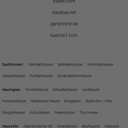
bauen.com
hausbau.net
gartennetz.de
kueche1.com
:
Dachformen
Flachdachhäuser
Satteldachhäuser
Walmdachhäuser
Zeltdachhäuser
Pultdachhäuser
Sonderdachformhäuser
:
Haustypen
Familienhäuser
Schwedenhäuser
Landhäuser
Fachwerkhäuser
Mediterrane Häuser
Bungalows
Stadtvillen / Villen
Designerhäuser
Kubushäuser
Friesenhäuser
Tiny Houses
:
Hausstile
Alpenländischer Stil
Amerikanisch
Bauhausstil
Klassisch