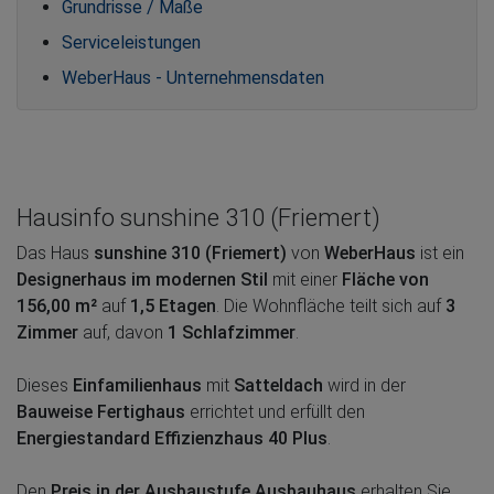
Grundrisse / Maße
Serviceleistungen
WeberHaus - Unternehmensdaten
Hausinfo sunshine 310 (Friemert)
Das Haus
sunshine 310 (Friemert)
von
WeberHaus
ist ein
Designerhaus im modernen Stil
mit einer
Fläche von
156,00 m²
auf
1,5 Etagen
. Die Wohnfläche teilt sich auf
3
Zimmer
auf, davon
1 Schlafzimmer
.
Dieses
Einfamilienhaus
mit
Satteldach
wird in der
Bauweise Fertighaus
errichtet und erfüllt den
Energiestandard Effizienzhaus 40 Plus
.
Den
Preis in der Ausbaustufe Ausbauhaus
erhalten Sie