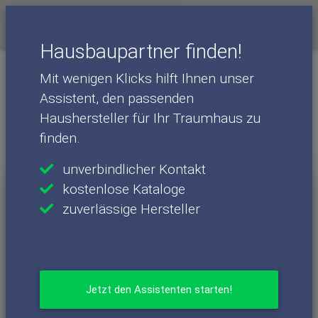
Menü
Hausbaupartner finden!
Häuser
Haushersteller
WeberHaus
Mit wenigen Klicks hilft Ihnen unser
WeberHaus - Häuser
sunshine 310 (Friemert)
Assistent, den passenden
Einfamilienhaus: Fertighaus-
Haushersteller für Ihr Traumhaus zu
Designerhaus im modernen Stil -
finden.
sunshine 310 (Friemert)
unverbindlicher Kontakt
kostenlose Kataloge
zuverlässige Hersteller
Jetzt den Assistenten starten!