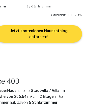
mmer
8 / 6 Schlafzimmer
Aktualisiert: 01.10.2025
Jetzt kostenlosen Hauskatalog
anfordern!
ce 400
eberHaus
ist eine
Stadtvilla / Villa im
che von 206,64 m²
auf
2 Etagen
. Die
immer
auf, davon
6 Schlafzimmer
.