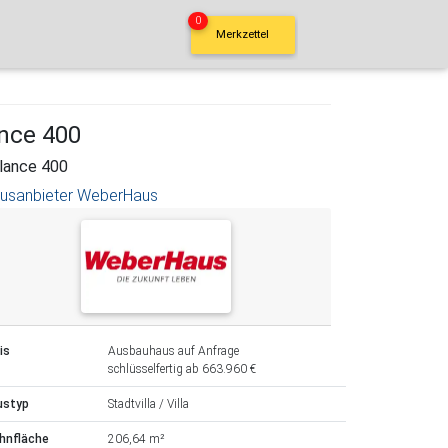
0
Merkzettel
ance 400
lance 400
usanbieter WeberHaus
is
Ausbauhaus auf Anfrage
schlüsselfertig ab 663.960 €
ustyp
Stadtvilla / Villa
hnfläche
206,64 m²