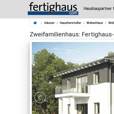
Hausbaupartner 
Häuser
Haushersteller
WeberHaus
Web
Zweifamilienhaus: Fertighaus-St