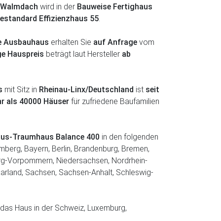
Walmdach
wird in der
Bauweise Fertighaus
iestandard Effizienzhaus 55
.
fe Ausbauhaus
erhalten Sie
auf Anfrage
vom
ge Hauspreis
beträgt laut Hersteller
ab
s
mit Sitz in
Rheinau-Linx/Deutschland
ist
seit
r als 40000 Häuser
für zufriedene Baufamilien
haus-Traumhaus Balance 400
in den folgenden
berg, Bayern, Berlin, Brandenburg, Bremen,
g-Vorpommern, Niedersachsen, Nordrhein-
aarland, Sachsen, Sachsen-Anhalt, Schleswig-
das Haus in der Schweiz, Luxemburg,