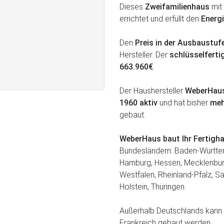
Dieses
Zweifamilienhaus
mit
errichtet und erfüllt den
Energ
Den
Preis in der Ausbaustu
Hersteller. Der
schlüsselferti
663.960€
.
Der Haushersteller
WeberHau
1960 aktiv
und hat bisher
meh
gebaut.
WeberHaus baut Ihr Fertig
Bundesländern: Baden-Württem
Hamburg, Hessen, Mecklenbur
Westfalen, Rheinland-Pfalz, S
Holstein, Thüringen.
Außerhalb Deutschlands kann 
Frankreich gebaut werden.