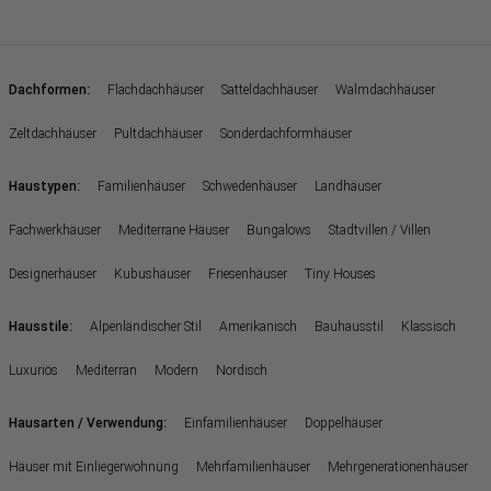
:
Dachformen
Flachdachhäuser
Satteldachhäuser
Walmdachhäuser
Zeltdachhäuser
Pultdachhäuser
Sonderdachformhäuser
:
Haustypen
Familienhäuser
Schwedenhäuser
Landhäuser
Fachwerkhäuser
Mediterrane Häuser
Bungalows
Stadtvillen / Villen
Designerhäuser
Kubushäuser
Friesenhäuser
Tiny Houses
:
Hausstile
Alpenländischer Stil
Amerikanisch
Bauhausstil
Klassisch
Luxuriös
Mediterran
Modern
Nordisch
:
Hausarten / Verwendung
Einfamilienhäuser
Doppelhäuser
Häuser mit Einliegerwohnung
Mehrfamilienhäuser
Mehrgenerationenhäuser