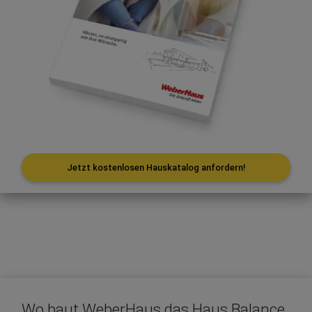
Jetzt kostenlosen Hauskatalog anfordern!
Wo baut WeberHaus das Haus Balance