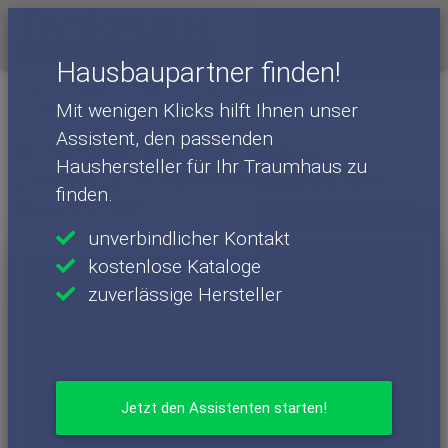
Menü
Hausbaupartner finden!
Häuser
Haushersteller
WeberHaus
Mit wenigen Klicks hilft Ihnen unser
WeberHaus - Häuser
Balance 300
Assistent, den passenden
Einfamilienhaus: Fertighaus-
Haushersteller für Ihr Traumhaus zu
Landhaus im alpenländischen Stil -
finden.
Balance 300
unverbindlicher Kontakt
kostenlose Kataloge
zuverlässige Hersteller
Jetzt den Assistenten starten!