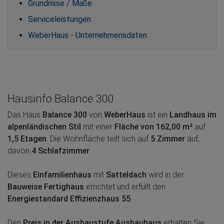
Grundrisse / Maße
Serviceleistungen
WeberHaus - Unternehmensdaten
Hausinfo Balance 300
Das Haus
Balance 300
von
WeberHaus
ist ein
Landhaus im
alpenländischen Stil
mit einer
Fläche von 162,00 m²
auf
1,5 Etagen
. Die Wohnfläche teilt sich auf
5 Zimmer
auf,
davon
4 Schlafzimmer
.
Dieses
Einfamilienhaus
mit
Satteldach
wird in der
Bauweise Fertighaus
errichtet und erfüllt den
Energiestandard Effizienzhaus 55
.
Den
Preis in der Ausbaustufe Ausbauhaus
erhalten Sie