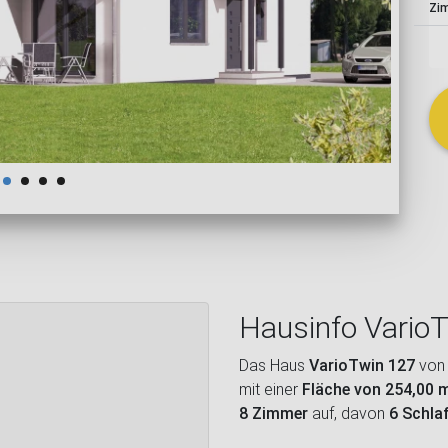
Zi
schließen
Hausinfo Vario
Das Haus
VarioTwin 127
vo
mit einer
Fläche von 254,00 
8 Zimmer
auf, davon
6 Schla