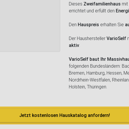
Dieses
Zweifamilienhaus
mit
errichtet und erfüllt den
Energ
Den
Hauspreis
erhalten Sie
a
Der Haushersteller
VarioSelf
m
aktiv
.
VarioSelf baut Ihr Massivh
folgenden Bundesländern: Bad
Bremen, Hamburg, Hessen, M
Nordrhein-Westfalen, Rheinlan
Holstein, Thüringen.
Jetzt kostenlosen Hauskatalog anfordern!