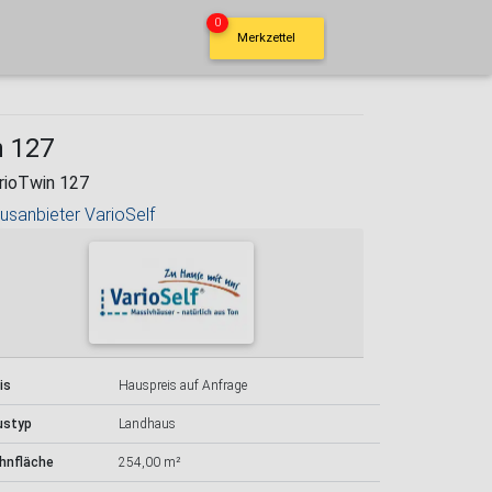
0
Merkzettel
n 127
rioTwin 127
usanbieter VarioSelf
is
Hauspreis auf Anfrage
ustyp
Landhaus
hnfläche
254,00 m²