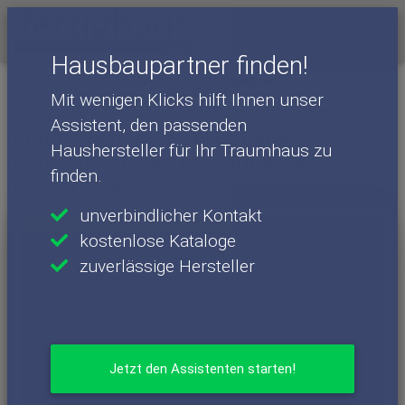
Menü
Hausbaupartner finden!
Häuser
Haushersteller
Sonnleitner
Mit wenigen Klicks hilft Ihnen unser
Sonnleitner - Häuser
Niederhofer
Assistent, den passenden
Einfamilienhaus: Fertighaus-
Haushersteller für Ihr Traumhaus zu
Familienhaus im modernen Stil -
finden.
Niederhofer
unverbindlicher Kontakt
kostenlose Kataloge
zuverlässige Hersteller
Jetzt den Assistenten starten!