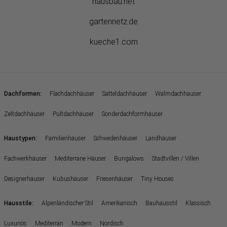
hausbau.net
gartennetz.de
kueche1.com
:
Dachformen
Flachdachhäuser
Satteldachhäuser
Walmdachhäuser
Zeltdachhäuser
Pultdachhäuser
Sonderdachformhäuser
:
Haustypen
Familienhäuser
Schwedenhäuser
Landhäuser
Fachwerkhäuser
Mediterrane Häuser
Bungalows
Stadtvillen / Villen
Designerhäuser
Kubushäuser
Friesenhäuser
Tiny Houses
:
Hausstile
Alpenländischer Stil
Amerikanisch
Bauhausstil
Klassisch
Luxuriös
Mediterran
Modern
Nordisch