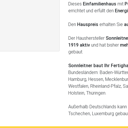
Dieses
Einfamilienhaus
mit
P
errichtet und erfüllt den
Energ
Den
Hauspreis
erhalten Sie
a
Der Haushersteller
Sonnleitne
1919 aktiv
und hat bisher
meh
gebaut.
Sonnleitner baut Ihr Fertig
Bundesländern: Baden-Württem
Hamburg, Hessen, Mecklenbur
Westfalen, Rheinland-Pfalz, S
Holstein, Thüringen.
Außerhalb Deutschlands kann d
Tschechen, Luxemburg gebau