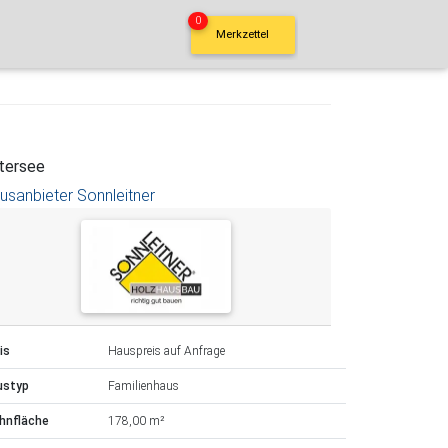
0
Merkzettel
tersee
usanbieter Sonnleitner
is
Hauspreis auf Anfrage
ustyp
Familienhaus
hnfläche
178,00 m²