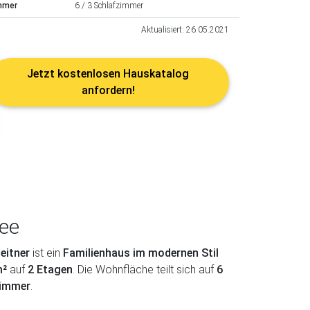
mmer
6 / 3 Schlafzimmer
Aktualisiert: 26.05.2021
Jetzt kostenlosen Hauskatalog
anfordern!
see
eitner
ist ein
Familienhaus im modernen Stil
m²
auf
2 Etagen
. Die Wohnfläche teilt sich auf
6
zimmer
.