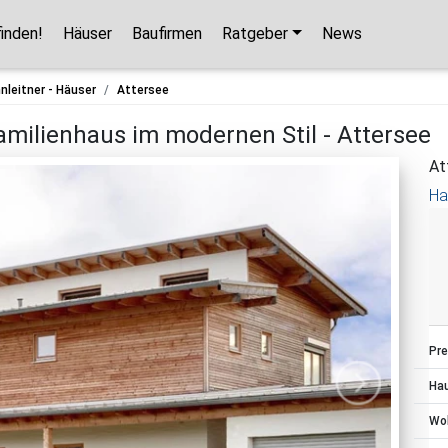
finden!
Häuser
Baufirmen
Ratgeber
News
Hausbaupartner finden!
nleitner - Häuser
Attersee
Mit wenigen Klicks hilft Ihnen unser Assistent,
amilienhaus im modernen Stil - Attersee
den passenden Haushersteller für Ihr
At
Traumhaus zu finden.
Ha
unverbindlicher Kontakt
kostenlose Kataloge
zuverlässige Hersteller
Pre
Ha
Jetzt den Assistenten starten!
Wo