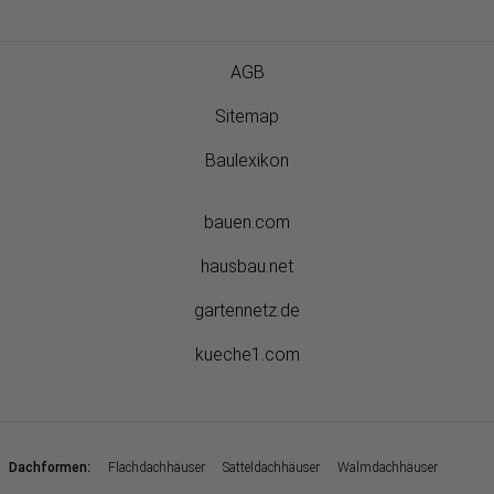
AGB
Sitemap
Baulexikon
bauen.com
hausbau.net
gartennetz.de
kueche1.com
:
Dachformen
Flachdachhäuser
Satteldachhäuser
Walmdachhäuser