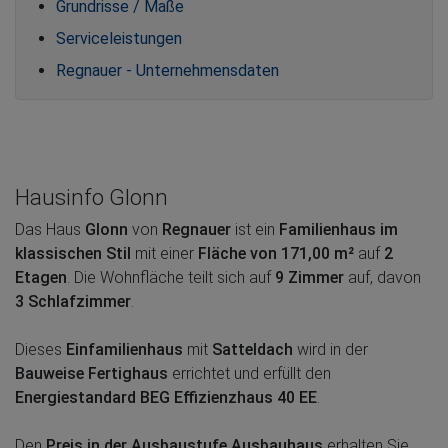
Grundrisse / Maße
Serviceleistungen
Regnauer - Unternehmensdaten
Hausinfo Glonn
Das Haus
Glonn
von
Regnauer
ist ein
Familienhaus im
klassischen Stil
mit einer
Fläche von 171,00 m²
auf
2
Etagen
. Die Wohnfläche teilt sich auf
9 Zimmer
auf, davon
3 Schlafzimmer
.
Dieses
Einfamilienhaus
mit
Satteldach
wird in der
Bauweise Fertighaus
errichtet und erfüllt den
Energiestandard BEG Effizienzhaus 40 EE
.
Den
Preis in der Ausbaustufe Ausbauhaus
erhalten Sie