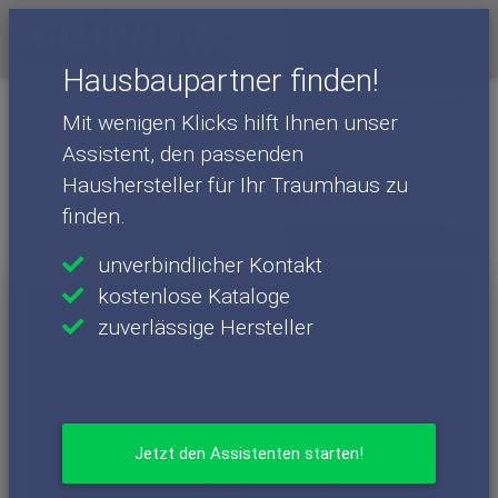
Menü
Hausbaupartner finden!
Häuser
Haushersteller
Regnauer
Regnauer - Häuser
Mit wenigen Klicks hilft Ihnen unser
Glonn
Assistent, den passenden
Einfamilienhaus: Fertighaus-
Haushersteller für Ihr Traumhaus zu
Familienhaus im klassischen Stil -
finden.
Glonn
unverbindlicher Kontakt
kostenlose Kataloge
zuverlässige Hersteller
Jetzt den Assistenten starten!