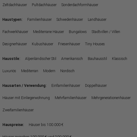
Zeltdachhäuser
Pultdachhäuser
Sonderdachformhäuser
:
Haustypen
Familienhäuser
Schwedenhäuser
Landhäuser
Fachwerkhäuser
Mediterrane Häuser
Bungalows
Stadtvillen / Villen
Designerhäuser
Kubushäuser
Friesenhäuser
Tiny Houses
:
Hausstile
Alpenländischer Stil
Amerikanisch
Bauhausstil
Klassisch
Luxuriös
Mediterran
Modern
Nordisch
:
Hausarten / Verwendung
Einfamilienhäuser
Doppelhäuser
Häuser mit Einliegerwohnung
Mehrfamilienhäuser
Mehrgenerationenhäuser
Zweifamilienhäuser
Hauspreise:
Häuser bis 100.000 €
Häuser zwischen 100.000 € und 200.000 €