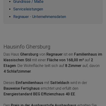
Grundrisse / Maße
Serviceleistungen
Regnauer - Unternehmensdaten
Hausinfo Ghersburg
Das Haus
Ghersburg
von
Regnauer
ist ein
Familienhaus im
klassischen Stil
mit einer
Fläche von 168,00 m²
auf
2
Etagen
. Die Wohnfläche teilt sich auf
8 Zimmer
auf, davon
4 Schlafzimmer
.
Dieses
Einfamilienhaus
mit
Satteldach
wird in der
Bauweise Fertighaus
errichtet und erfüllt den
Energiestandard BEG Effizienzhaus 40 EE
.
Den
Preis in der Ausbaustufe Ausbauhaus
erhalten Sie