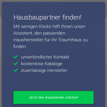
Menü
Hausbaupartner finden!
Häuser
Haushersteller
Regnauer
Regnauer - Häuser
Mit wenigen Klicks hilft Ihnen unser
Ghersburg
Assistent, den passenden
Einfamilienhaus: Fertighaus-
Haushersteller für Ihr Traumhaus zu
Familienhaus im klassischen Stil -
finden.
Ghersburg
unverbindlicher Kontakt
kostenlose Kataloge
zuverlässige Hersteller
Jetzt den Assistenten starten!