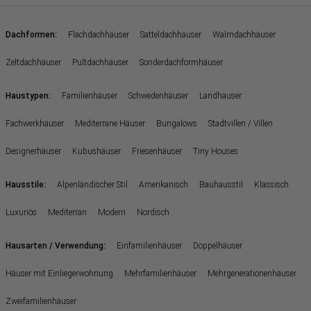
:
Dachformen
Flachdachhäuser
Satteldachhäuser
Walmdachhäuser
Zeltdachhäuser
Pultdachhäuser
Sonderdachformhäuser
:
Haustypen
Familienhäuser
Schwedenhäuser
Landhäuser
Fachwerkhäuser
Mediterrane Häuser
Bungalows
Stadtvillen / Villen
Designerhäuser
Kubushäuser
Friesenhäuser
Tiny Houses
:
Hausstile
Alpenländischer Stil
Amerikanisch
Bauhausstil
Klassisch
Luxuriös
Mediterran
Modern
Nordisch
:
Hausarten / Verwendung
Einfamilienhäuser
Doppelhäuser
Häuser mit Einliegerwohnung
Mehrfamilienhäuser
Mehrgenerationenhäuser
Zweifamilienhäuser