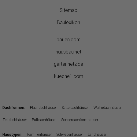
Sitemap
Baulexikon
bauen.com
hausbau.net
gartennetz.de
kueche1.com
:
Dachformen
Flachdachhäuser
Satteldachhäuser
Walmdachhäuser
Zeltdachhäuser
Pultdachhäuser
Sonderdachformhäuser
:
Haustypen
Familienhäuser
Schwedenhäuser
Landhäuser