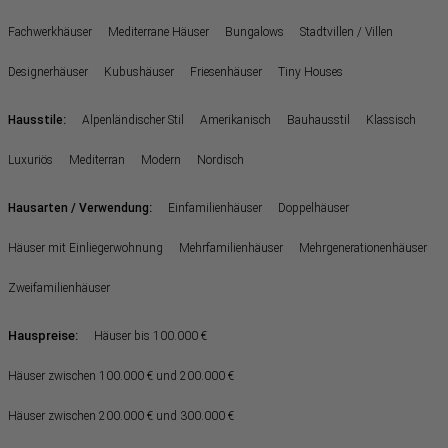
Fachwerkhäuser
Mediterrane Häuser
Bungalows
Stadtvillen / Villen
Designerhäuser
Kubushäuser
Friesenhäuser
Tiny Houses
:
Hausstile
Alpenländischer Stil
Amerikanisch
Bauhausstil
Klassisch
Luxuriös
Mediterran
Modern
Nordisch
:
Hausarten / Verwendung
Einfamilienhäuser
Doppelhäuser
Häuser mit Einliegerwohnung
Mehrfamilienhäuser
Mehrgenerationenhäuser
Zweifamilienhäuser
Hauspreise:
Häuser bis 100.000 €
Häuser zwischen 100.000 € und 200.000 €
Häuser zwischen 200.000 € und 300.000 €