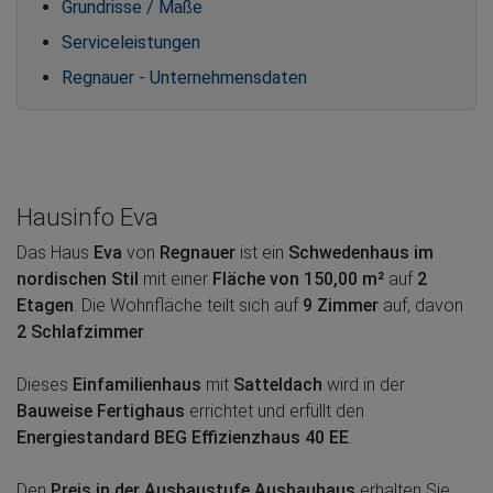
Grundrisse / Maße
Serviceleistungen
Regnauer - Unternehmensdaten
Hausinfo Eva
Das Haus
Eva
von
Regnauer
ist ein
Schwedenhaus im
nordischen Stil
mit einer
Fläche von 150,00 m²
auf
2
Etagen
. Die Wohnfläche teilt sich auf
9 Zimmer
auf, davon
2 Schlafzimmer
.
Dieses
Einfamilienhaus
mit
Satteldach
wird in der
Bauweise Fertighaus
errichtet und erfüllt den
Energiestandard BEG Effizienzhaus 40 EE
.
Den
Preis in der Ausbaustufe Ausbauhaus
erhalten Sie