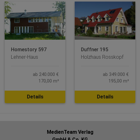
Homestory 597
Duffner 195
Lehner-Haus
Holzhaus Rosskopf
ab 240.000 €
ab 349.000 €
170,00 m²
195,00 m²
Details
Details
MedienTeam Verlag
GmbH & Co. KG