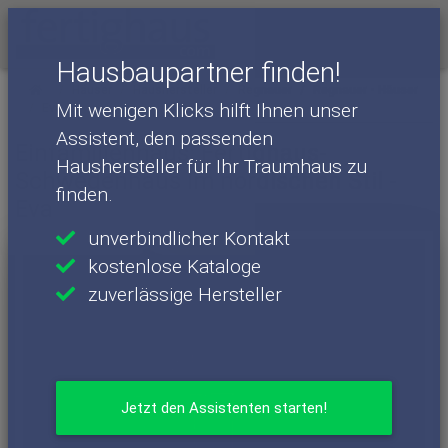
Menü
Hausbaupartner finden!
Häuser
Haushersteller
Regnauer
Regnauer - Häuser
Mit wenigen Klicks hilft Ihnen unser
Eva
Assistent, den passenden
Einfamilienhaus: Fertighaus-
Haushersteller für Ihr Traumhaus zu
Schwedenhaus im nordischen Stil -
finden.
Eva
unverbindlicher Kontakt
kostenlose Kataloge
zuverlässige Hersteller
Jetzt den Assistenten starten!