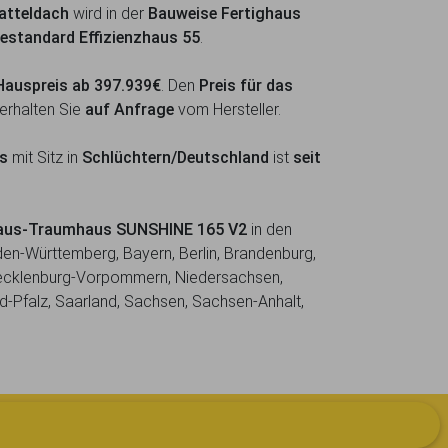
atteldach
wird in der
Bauweise Fertighaus
iestandard Effizienzhaus 55
.
Hauspreis ab 397.939€
. Den
Preis für das
erhalten Sie
auf Anfrage
vom Hersteller.
us
mit Sitz in
Schlüchtern/Deutschland
ist
seit
ghaus-Traumhaus SUNSHINE 165 V2
in den
en-Württemberg, Bayern, Berlin, Brandenburg,
ecklenburg-Vorpommern, Niedersachsen,
d-Pfalz, Saarland, Sachsen, Sachsen-Anhalt,