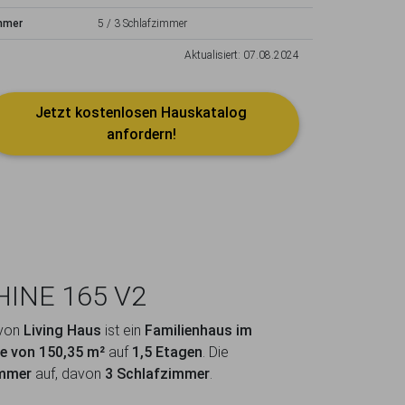
mmer
5 / 3 Schlafzimmer
Aktualisiert: 07.08.2024
Jetzt kostenlosen Hauskatalog
anfordern!
HINE 165 V2
von
Living Haus
ist ein
Familienhaus im
e von 150,35 m²
auf
1,5 Etagen
. Die
immer
auf, davon
3 Schlafzimmer
.