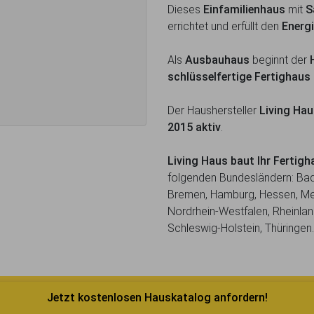
Dieses
Einfamilienhaus
mit
S
errichtet und erfüllt den
Energ
Als
Ausbauhaus
beginnt der
schlüsselfertige Fertighaus
Der Haushersteller
Living Ha
2015 aktiv
.
Living Haus baut Ihr Ferti
folgenden Bundesländern: Bad
Bremen, Hamburg, Hessen, M
Nordrhein-Westfalen, Rheinlan
Schleswig-Holstein, Thüringen.
Jetzt kostenlosen Hauskatalog anfordern!