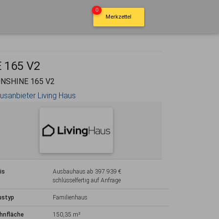
0
Merkzettel
E 165 V2
NSHINE 165 V2
usanbieter Living Haus
is
Ausbauhaus ab 397.939 €
schlüsselfertig auf Anfrage
ustyp
Familienhaus
hnfläche
150,35 m²