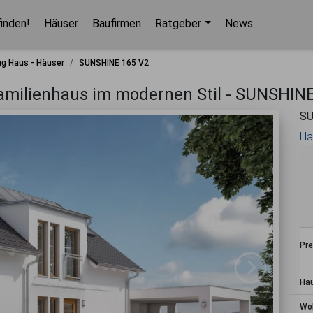
finden!
Häuser
Baufirmen
Ratgeber
News
Hausbaupartner finden!
ng Haus - Häuser
SUNSHINE 165 V2
Mit wenigen Klicks hilft Ihnen unser Assistent,
Familienhaus im modernen Stil - SUNSHIN
den passenden Haushersteller für Ihr
SU
Traumhaus zu finden.
Ha
unverbindlicher Kontakt
kostenlose Kataloge
zuverlässige Hersteller
Pre
Jetzt den Assistenten starten!
Ha
Wo