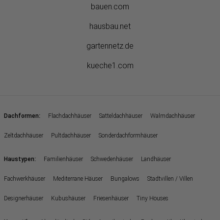
bauen.com
hausbau.net
gartennetz.de
kueche1.com
:
Dachformen
Flachdachhäuser
Satteldachhäuser
Walmdachhäuser
Zeltdachhäuser
Pultdachhäuser
Sonderdachformhäuser
:
Haustypen
Familienhäuser
Schwedenhäuser
Landhäuser
Fachwerkhäuser
Mediterrane Häuser
Bungalows
Stadtvillen / Villen
Designerhäuser
Kubushäuser
Friesenhäuser
Tiny Houses