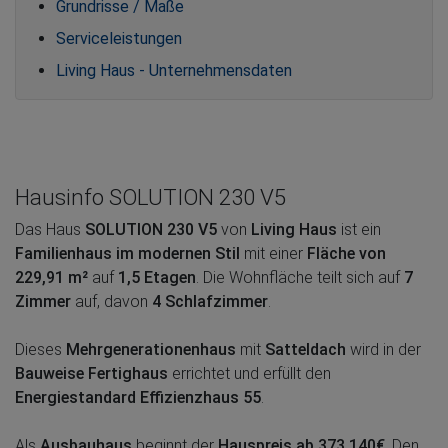
Grundrisse / Maße
Serviceleistungen
Living Haus - Unternehmensdaten
Hausinfo SOLUTION 230 V5
Das Haus
SOLUTION 230 V5
von
Living Haus
ist ein
Familienhaus im modernen Stil
mit einer
Fläche von
229,91 m²
auf
1,5 Etagen
. Die Wohnfläche teilt sich auf
7
Zimmer
auf, davon
4 Schlafzimmer
.
Dieses
Mehrgenerationenhaus
mit
Satteldach
wird in der
Bauweise Fertighaus
errichtet und erfüllt den
Energiestandard Effizienzhaus 55
.
Als
Ausbauhaus
beginnt der
Hauspreis ab 373.140€
. Den