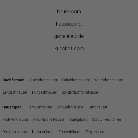
bauen.com
hausbau.net
gartennetz.de
kueche1.com
:
Dachformen
Flachdachhäuser
Satteldachhäuser
Walmdachhäuser
Zeltdachhäuser
Pultdachhäuser
Sonderdachformhäuser
:
Haustypen
Familienhäuser
Schwedenhäuser
Landhäuser
Fachwerkhäuser
Mediterrane Häuser
Bungalows
Stadtvillen / Villen
Designerhäuser
Kubushäuser
Friesenhäuser
Tiny Houses