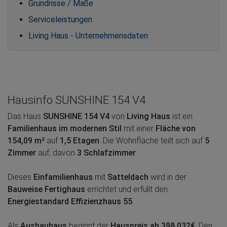
Grundrisse / Maße
Serviceleistungen
Living Haus - Unternehmensdaten
Hausinfo SUNSHINE 154 V4
Das Haus
SUNSHINE 154 V4
von
Living Haus
ist ein
Familienhaus im modernen Stil
mit einer
Fläche von
154,09 m²
auf
1,5 Etagen
. Die Wohnfläche teilt sich auf
5
Zimmer
auf, davon
3 Schlafzimmer
.
Dieses
Einfamilienhaus
mit
Satteldach
wird in der
Bauweise Fertighaus
errichtet und erfüllt den
Energiestandard Effizienzhaus 55
.
Als
Ausbauhaus
beginnt der
Hauspreis ab 398.032€
. Den