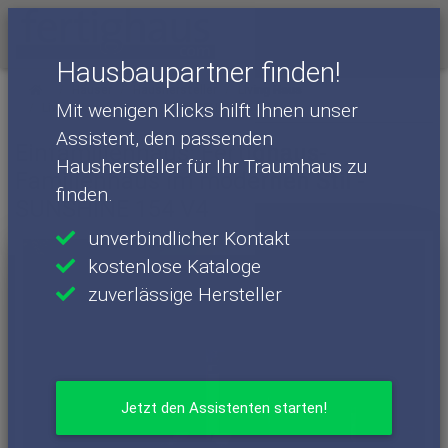
Menü
Hausbaupartner finden!
Häuser
Haushersteller
Living Haus
Mit wenigen Klicks hilft Ihnen unser
Living Haus - Häuser
SUNSHINE 154 V4
Assistent, den passenden
Einfamilienhaus: Fertighaus-
Haushersteller für Ihr Traumhaus zu
Familienhaus im modernen Stil -
finden.
SUNSHINE 154 V4
unverbindlicher Kontakt
kostenlose Kataloge
zuverlässige Hersteller
Jetzt den Assistenten starten!