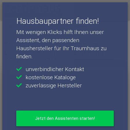
Menü
Hausbaupartner finden!
Häuser
Haushersteller
Living Haus
Mit wenigen Klicks hilft Ihnen unser
Living Haus - Häuser
SOLUTION 242 V3
Assistent, den passenden
Zweifamilienhaus: Fertighaus-
Haushersteller für Ihr Traumhaus zu
Designerhaus im modernen Stil -
finden.
SOLUTION 242 V3
unverbindlicher Kontakt
kostenlose Kataloge
zuverlässige Hersteller
Jetzt den Assistenten starten!