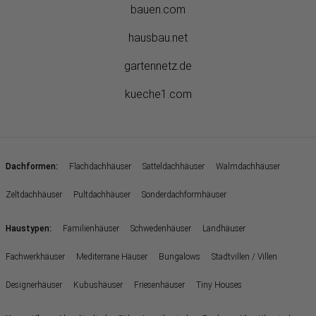
bauen.com
hausbau.net
gartennetz.de
kueche1.com
:
Dachformen
Flachdachhäuser
Satteldachhäuser
Walmdachhäuser
Zeltdachhäuser
Pultdachhäuser
Sonderdachformhäuser
:
Haustypen
Familienhäuser
Schwedenhäuser
Landhäuser
Fachwerkhäuser
Mediterrane Häuser
Bungalows
Stadtvillen / Villen
Designerhäuser
Kubushäuser
Friesenhäuser
Tiny Houses