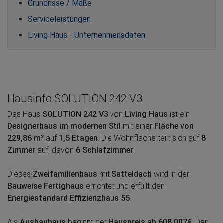
Grundrisse / Maße
Serviceleistungen
Living Haus - Unternehmensdaten
Hausinfo SOLUTION 242 V3
Das Haus
SOLUTION 242 V3
von
Living Haus
ist ein
Designerhaus im modernen Stil
mit einer
Fläche von
229,86 m²
auf
1,5 Etagen
. Die Wohnfläche teilt sich auf
8
Zimmer
auf, davon
6 Schlafzimmer
.
Dieses
Zweifamilienhaus
mit
Satteldach
wird in der
Bauweise Fertighaus
errichtet und erfüllt den
Energiestandard Effizienzhaus 55
.
Als
Ausbauhaus
beginnt der
Hauspreis ab 608.007€
. Den