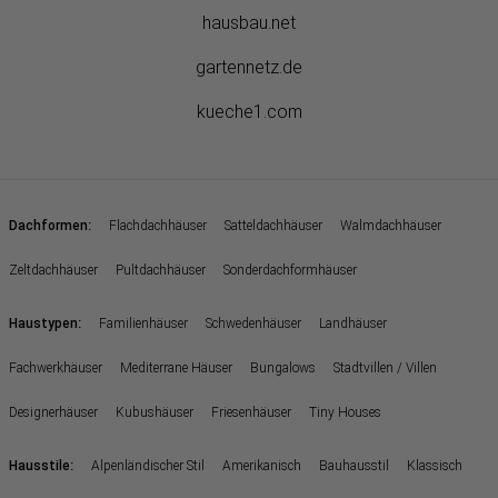
hausbau.net
gartennetz.de
kueche1.com
:
Dachformen
Flachdachhäuser
Satteldachhäuser
Walmdachhäuser
Zeltdachhäuser
Pultdachhäuser
Sonderdachformhäuser
:
Haustypen
Familienhäuser
Schwedenhäuser
Landhäuser
Fachwerkhäuser
Mediterrane Häuser
Bungalows
Stadtvillen / Villen
Designerhäuser
Kubushäuser
Friesenhäuser
Tiny Houses
:
Hausstile
Alpenländischer Stil
Amerikanisch
Bauhausstil
Klassisch