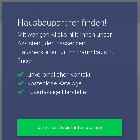
Menü
Hausbaupartner finden!
Häuser
Haushersteller
Fuhrberger
Mit wenigen Klicks hilft Ihnen unser
Fuhrberger - Häuser
Drangmeister
Assistent, den passenden
Einfamilienhaus: Fertighaus-
Haushersteller für Ihr Traumhaus zu
Fachwerkhaus im klassischen Stil -
finden.
Drangmeister
unverbindlicher Kontakt
kostenlose Kataloge
zuverlässige Hersteller
Jetzt den Assistenten starten!