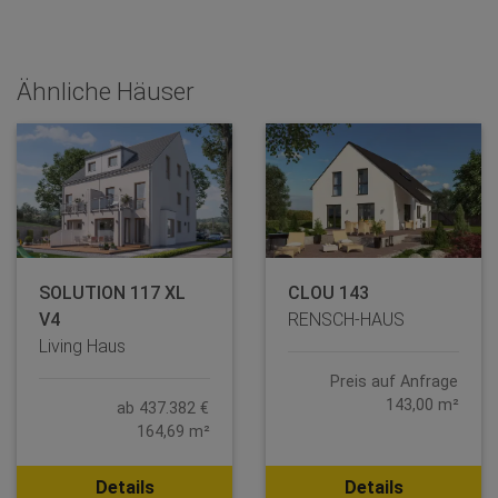
Ähnliche Häuser
SOLUTION 117 XL
CLOU 143
V4
RENSCH-HAUS
Living Haus
Preis auf Anfrage
143,00 m²
ab 437.382 €
164,69 m²
Details
Details