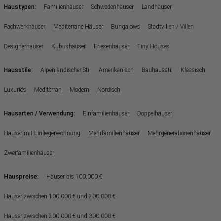
:
Haustypen
Familienhäuser
Schwedenhäuser
Landhäuser
Fachwerkhäuser
Mediterrane Häuser
Bungalows
Stadtvillen / Villen
Designerhäuser
Kubushäuser
Friesenhäuser
Tiny Houses
:
Hausstile
Alpenländischer Stil
Amerikanisch
Bauhausstil
Klassisch
Luxuriös
Mediterran
Modern
Nordisch
:
Hausarten / Verwendung
Einfamilienhäuser
Doppelhäuser
Häuser mit Einliegerwohnung
Mehrfamilienhäuser
Mehrgenerationenhäuser
Zweifamilienhäuser
Hauspreise:
Häuser bis 100.000 €
Häuser zwischen 100.000 € und 200.000 €
Häuser zwischen 200.000 € und 300.000 €