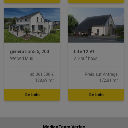
generation5.5, 200 ...
Life 12 V1
WeberHaus
allkauf haus
ab 361.500 €
Preis auf Anfrage
188,69 m²
172,81 m²
Details
Details
MedienTeam Verlag