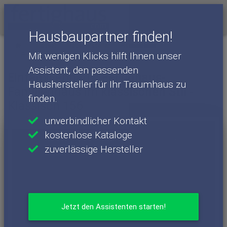
Menü
Hausbaupartner finden!
Häuser
Haushersteller
FischerHaus
Mit wenigen Klicks hilft Ihnen unser
FischerHaus - Häuser
Klassisch 156
Assistent, den passenden
Einfamilienhaus: Fertighaus-
Haushersteller für Ihr Traumhaus zu
Familienhaus im klassischen Stil -
finden.
Klassisch 156
unverbindlicher Kontakt
kostenlose Kataloge
zuverlässige Hersteller
Jetzt den Assistenten starten!