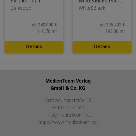
Partner 117.1
White&Black 190 | ...
Danwood
White&Black
ab 240.800 €
ab 235.402 €
116,70 m²
193,86 m²
Details
Details
MedienTeam Verlag
GmbH & Co. KG
Verbindungsstraße 19
D-40723 Hilden
info@medienteam.net
https://www.medienteam.net