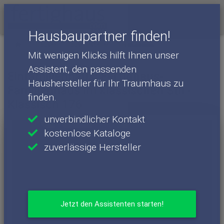
Menü
Hausbaupartner finden!
Häuser
Haushersteller
FischerHaus
Mit wenigen Klicks hilft Ihnen unser
FischerHaus - Häuser
Klassisch 176
Assistent, den passenden
Einfamilienhaus: Fertighaus-
Haushersteller für Ihr Traumhaus zu
Familienhaus im klassischen Stil -
finden.
Klassisch 176
unverbindlicher Kontakt
kostenlose Kataloge
zuverlässige Hersteller
Jetzt den Assistenten starten!