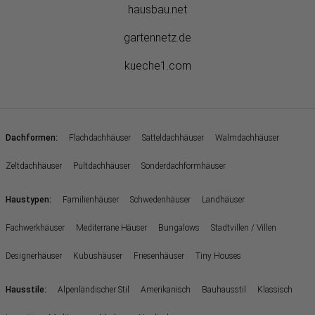
hausbau.net
gartennetz.de
kueche1.com
:
Dachformen
Flachdachhäuser
Satteldachhäuser
Walmdachhäuser
Zeltdachhäuser
Pultdachhäuser
Sonderdachformhäuser
:
Haustypen
Familienhäuser
Schwedenhäuser
Landhäuser
Fachwerkhäuser
Mediterrane Häuser
Bungalows
Stadtvillen / Villen
Designerhäuser
Kubushäuser
Friesenhäuser
Tiny Houses
:
Hausstile
Alpenländischer Stil
Amerikanisch
Bauhausstil
Klassisch