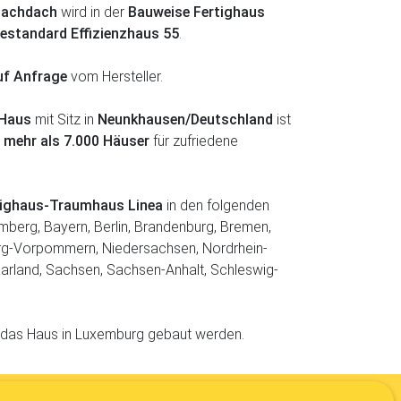
lachdach
wird in der
Bauweise Fertighaus
iestandard Effizienzhaus 55
.
uf Anfrage
vom Hersteller.
 Haus
mit Sitz in
Neunkhausen/Deutschland
ist
r
mehr als 7.000 Häuser
für zufriedene
rtighaus-Traumhaus Linea
in den folgenden
berg, Bayern, Berlin, Brandenburg, Bremen,
g-Vorpommern, Niedersachsen, Nordrhein-
aarland, Sachsen, Sachsen-Anhalt, Schleswig-
 das Haus in Luxemburg gebaut werden.