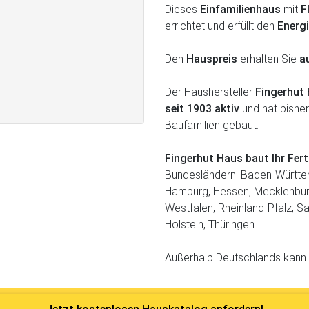
Dieses
Einfamilienhaus
mit
F
errichtet und erfüllt den
Energ
Den
Hauspreis
erhalten Sie
a
Der Haushersteller
Fingerhut
seit 1903 aktiv
und hat bishe
Baufamilien gebaut.
Fingerhut Haus baut Ihr Fe
Bundesländern: Baden-Württem
Hamburg, Hessen, Mecklenbur
Westfalen, Rheinland-Pfalz, S
Holstein, Thüringen.
Außerhalb Deutschlands kann