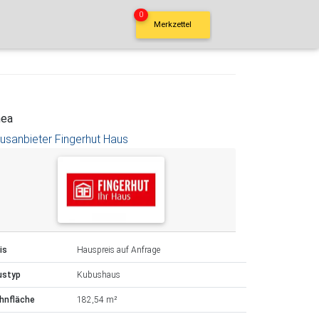
0
Merkzettel
nea
usanbieter Fingerhut Haus
is
Hauspreis auf Anfrage
ustyp
Kubushaus
hnfläche
182,54 m²