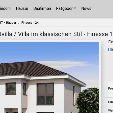
finden!
Häuser
Baufirmen
Ratgeber
News
Hausbaupartner finden!
IT - Häuser
Finesse 124
Mit wenigen Klicks hilft Ihnen unser Assistent,
lla / Villa im klassischen Stil - Finesse 
den passenden Haushersteller für Ihr
Fi
Traumhaus zu finden.
Ha
unverbindlicher Kontakt
kostenlose Kataloge
zuverlässige Hersteller
Pre
Jetzt den Assistenten starten!
Ha
Wo