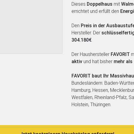
Dieses
Doppelhaus
mit
Walm
errichtet und erfüllt den
Energ
Den
Preis in der Ausbaustu
Hersteller. Der
schlüsselferti
304.180€
.
Der Haushersteller
FAVORIT
mi
aktiv
und hat bisher
mehr als
FAVORIT baut Ihr Massivha
Bundesländern: Baden-Württem
Hamburg, Hessen, Mecklenbur
Westfalen, Rheinland-Pfalz, S
Holstein, Thüringen.