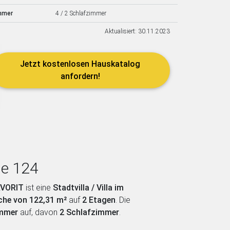
mmer
4 / 2 Schlafzimmer
Aktualisiert: 30.11.2023
Jetzt kostenlosen Hauskatalog
anfordern!
se 124
AVORIT
ist eine
Stadtvilla / Villa im
che von 122,31 m²
auf
2 Etagen
. Die
immer
auf, davon
2 Schlafzimmer
.