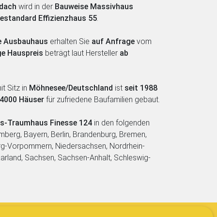
dach
wird in der
Bauweise Massivhaus
iestandard Effizienzhaus 55
.
fe Ausbauhaus
erhalten Sie
auf Anfrage
vom
ge Hauspreis
beträgt laut Hersteller
ab
t Sitz in
Möhnesee/Deutschland
ist
seit 1988
 4000 Häuser
für zufriedene Baufamilien gebaut.
us-Traumhaus Finesse 124
in den folgenden
berg, Bayern, Berlin, Brandenburg, Bremen,
g-Vorpommern, Niedersachsen, Nordrhein-
aarland, Sachsen, Sachsen-Anhalt, Schleswig-