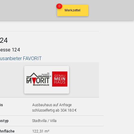
0
Merkzettel
124
nesse 124
usanbieter FAVORIT
is
Ausbauhaus auf Anfrage
schlüsselfertig ab 304.180 €
ustyp
Stadtvilla / Villa
hnfläche
122,31 m²