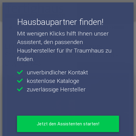
Menü
Hausbaupartner finden!
Häuser
Haushersteller
FAVORIT
FAVORIT - Häuser
Mit wenigen Klicks hilft Ihnen unser
Citylife 143
Assistent, den passenden
Einfamilienhaus: Massivhaus-
Haushersteller für Ihr Traumhaus zu
Stadtvilla / Villa im modernen Stil -
finden.
Citylife 143
unverbindlicher Kontakt
kostenlose Kataloge
zuverlässige Hersteller
Jetzt den Assistenten starten!