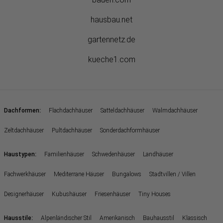
hausbau.net
gartennetz.de
kueche1.com
:
Dachformen
Flachdachhäuser
Satteldachhäuser
Walmdachhäuser
Zeltdachhäuser
Pultdachhäuser
Sonderdachformhäuser
:
Haustypen
Familienhäuser
Schwedenhäuser
Landhäuser
Fachwerkhäuser
Mediterrane Häuser
Bungalows
Stadtvillen / Villen
Designerhäuser
Kubushäuser
Friesenhäuser
Tiny Houses
:
Hausstile
Alpenländischer Stil
Amerikanisch
Bauhausstil
Klassisch