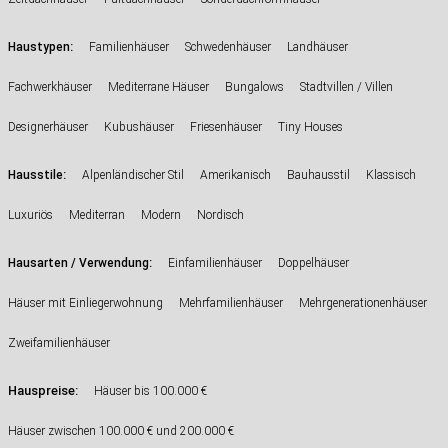
:
Haustypen
Familienhäuser
Schwedenhäuser
Landhäuser
Fachwerkhäuser
Mediterrane Häuser
Bungalows
Stadtvillen / Villen
Designerhäuser
Kubushäuser
Friesenhäuser
Tiny Houses
:
Hausstile
Alpenländischer Stil
Amerikanisch
Bauhausstil
Klassisch
Luxuriös
Mediterran
Modern
Nordisch
:
Hausarten / Verwendung
Einfamilienhäuser
Doppelhäuser
Häuser mit Einliegerwohnung
Mehrfamilienhäuser
Mehrgenerationenhäuser
Zweifamilienhäuser
Hauspreise:
Häuser bis 100.000 €
Häuser zwischen 100.000 € und 200.000 €