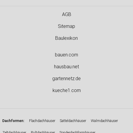
AGB
Sitemap
Baulexikon
bauen.com
hausbau.net
gartennetz.de
kueche1.com
:
Dachformen
Flachdachhäuser
Satteldachhäuser
Walmdachhäuser
Zeltdachhäuser
Pultdachhäuser
Sonderdachformhäuser