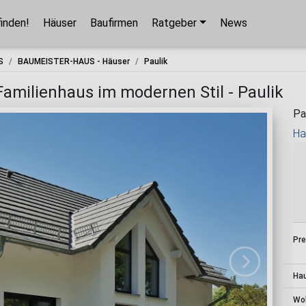
finden!
Häuser
Baufirmen
Ratgeber
News
Hausbaupartner finden!
S
BAUMEISTER-HAUS - Häuser
Paulik
Mit wenigen Klicks hilft Ihnen unser Assistent,
amilienhaus im modernen Stil - Paulik
den passenden Haushersteller für Ihr
Pa
Traumhaus zu finden.
Ha
unverbindlicher Kontakt
kostenlose Kataloge
zuverlässige Hersteller
Pre
Jetzt den Assistenten starten!
Ha
Wo