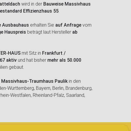
atteldach
wird in der
Bauweise Massivhaus
iestandard Effizienzhaus 55
.
fe Ausbauhaus
erhalten Sie
auf Anfrage
vom
ge Hauspreis
beträgt laut Hersteller
ab
TER-HAUS
mit Sitz in
Frankfurt /
67 aktiv
und hat bisher
mehr als 50.000
lien gebaut.
 Massivhaus-Traumhaus Paulik
in den
en-Württemberg, Bayern, Berlin, Brandenburg,
ein-Westfalen, Rheinland-Pfalz, Saarland,