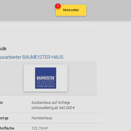
0
Merkzettel
ulik
usanbieter BAUMEISTER-HAUS
is
Ausbauhaus auf Anfrage
schlüsselfertig ab 340.000 €
ustyp
Familienhaus
hnfläche
122,70 m²