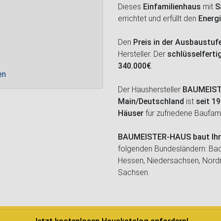
Dieses
Einfamilienhaus
mit
S
errichtet und erfüllt den
Energ
Den
Preis in der Ausbaustu
Hersteller. Der
schlüsselferti
340.000€
.
en
Der Haushersteller
BAUMEIS
Main/Deutschland
ist
seit 19
Häuser
für zufriedene Baufami
BAUMEISTER-HAUS baut Ihr
folgenden Bundesländern: Bad
Hessen, Niedersachsen, Nordrh
Sachsen.