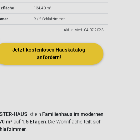
tzfläche
134,40 m²
mmer
3 / 2 Schlafzimmer
Aktualisiert: 04.07.2023
Jetzt kostenlosen Hauskatalog
anfordern!
STER-HAUS
ist ein
Familienhaus im modernen
,70 m²
auf
1,5 Etagen
. Die Wohnfläche teilt sich
chlafzimmer
.