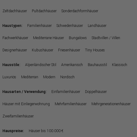
Zeltdachhäuser
Pultdachhäuser
Sonderdachformhäuser
:
Haustypen
Familienhäuser
Schwedenhäuser
Landhäuser
Fachwerkhäuser
Mediterrane Häuser
Bungalows
Stadtvillen / Villen
Designerhäuser
Kubushäuser
Friesenhäuser
Tiny Houses
:
Hausstile
Alpenländischer Stil
Amerikanisch
Bauhausstil
Klassisch
Luxuriös
Mediterran
Modern
Nordisch
:
Hausarten / Verwendung
Einfamilienhäuser
Doppelhäuser
Häuser mit Einliegerwohnung
Mehrfamilienhäuser
Mehrgenerationenhäuser
Zweifamilienhäuser
Hauspreise:
Häuser bis 100.000 €