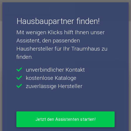
Menü
Hausbaupartner finden!
Häuser
Haushersteller
BAUMEISTER-HAUS
Mit wenigen Klicks hilft Ihnen unser
BAUMEISTER-HAUS - Häuser
Nolte
Assistent, den passenden
Einfamilienhaus: Massivhaus-
Haushersteller für Ihr Traumhaus zu
Familienhaus im klassischen Stil -
finden.
Nolte
unverbindlicher Kontakt
kostenlose Kataloge
zuverlässige Hersteller
Jetzt den Assistenten starten!