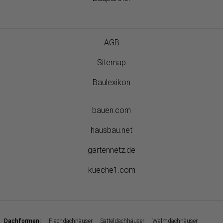
AGB
Sitemap
Baulexikon
bauen.com
hausbau.net
gartennetz.de
kueche1.com
:
Dachformen
Flachdachhäuser
Satteldachhäuser
Walmdachhäuser