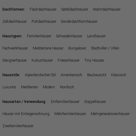
:
Dachformen
Flachdachhäuser
Satteldachhäuser
Walmdachhäuser
Zeltdachhäuser
Pultdachhäuser
Sonderdachformhäuser
:
Haustypen
Familienhäuser
Schwedenhäuser
Landhäuser
Fachwerkhäuser
Mediterrane Häuser
Bungalows
Stadtvillen / Villen
Designerhäuser
Kubushäuser
Friesenhäuser
Tiny Houses
:
Hausstile
Alpenländischer Stil
Amerikanisch
Bauhausstil
Klassisch
Luxuriös
Mediterran
Modern
Nordisch
:
Hausarten / Verwendung
Einfamilienhäuser
Doppelhäuser
Häuser mit Einliegerwohnung
Mehrfamilienhäuser
Mehrgenerationenhäuser
Zweifamilienhäuser