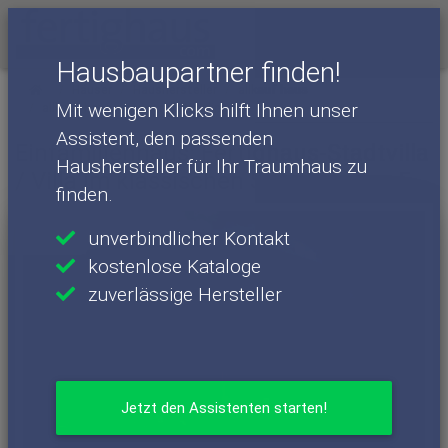
Menü
Hausbaupartner finden!
Häuser
Haushersteller
allkauf haus
Mit wenigen Klicks hilft Ihnen unser
allkauf haus - Häuser
Newline 5
Assistent, den passenden
Einfamilienhaus: Fertighaus-Stadtvilla
Haushersteller für Ihr Traumhaus zu
/ Villa im klassischen Stil - Newline 5
finden.
unverbindlicher Kontakt
kostenlose Kataloge
zuverlässige Hersteller
Jetzt den Assistenten starten!