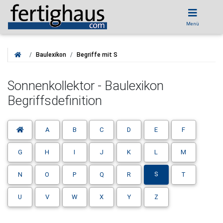
Menü
Baulexikon
Begriffe mit S
Sonnenkollektor - Baulexikon
Begriffsdefinition
A
B
C
D
E
F
G
H
I
J
K
L
M
S
N
O
P
Q
R
T
U
V
W
X
Y
Z