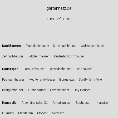
gartennetz.de
kueche1.com
:
Dachformen
Flachdachhäuser
Satteldachhäuser
Walmdachhäuser
Zeltdachhäuser
Pultdachhäuser
Sonderdachformhäuser
:
Haustypen
Familienhäuser
Schwedenhäuser
Landhäuser
Fachwerkhäuser
Mediterrane Häuser
Bungalows
Stadtvillen / Villen
Designerhäuser
Kubushäuser
Friesenhäuser
Tiny Houses
:
Hausstile
Alpenländischer Stil
Amerikanisch
Bauhausstil
Klassisch
Luxuriös
Mediterran
Modern
Nordisch