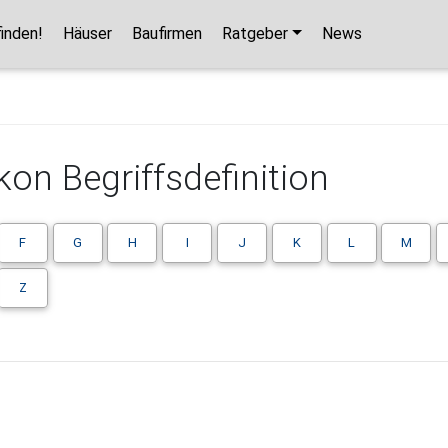
inden!
Häuser
Baufirmen
Ratgeber
News
kon Begriffsdefinition
F
G
H
I
J
K
L
M
Z