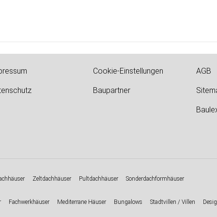
pressum
Cookie-Einstellungen
AGB
tenschutz
Baupartner
Sitem
Baule
chhäuser
Zeltdachhäuser
Pultdachhäuser
Sonderdachformhäuser
r
Fachwerkhäuser
Mediterrane Häuser
Bungalows
Stadtvillen / Villen
Desig