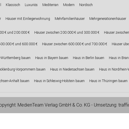
l
Klassisch
Luxuriös
Mediterran
Modern
Nordisch
r
Häuser mit Einliegerwohnung
Mehrfamilienhäuser
Mehrgenerationenhäuser
00 € und 200.000 €
Häuser zwischen 200.000 € und 300.000 €
Häuser zwischen
500.000 € und 600.000 €
Häuser zwischen 600.000 € und 700.000 €
Häuser übe
-Württemberg bauen
Haus in Bayern bauen
Haus in Berlin bauen
Haus in Bra
ecklenburg-Vorpommern bauen
Haus in Niedersachsen bauen
Haus in Nordrhein-
chsen-Anhalt bauen
Haus in Schleswig-Holstein bauen
Haus in Thüringen bauen
pyright:
MedienTeam Verlag GmbH & Co. KG
- Umsetzung:
traff