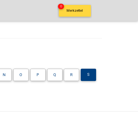
0
Merkzettel
S
N
O
P
Q
R