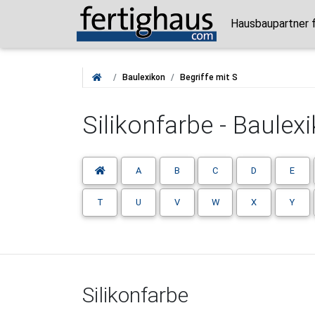
Hausbaupartner f
Baulexikon
Begriffe mit S
Silikonfarbe - Baulexi
A
B
C
D
E
T
U
V
W
X
Y
Silikonfarbe