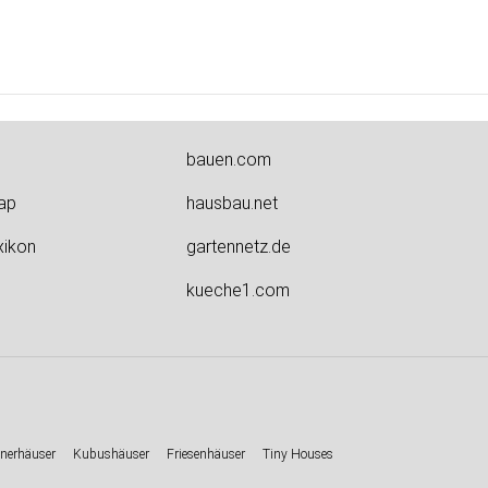
bauen.com
ap
hausbau.net
xikon
gartennetz.de
kueche1.com
nerhäuser
Kubushäuser
Friesenhäuser
Tiny Houses